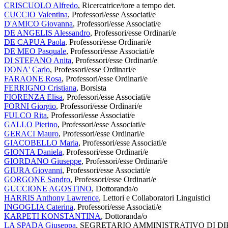
CRISCUOLO Alfredo
, Ricercatrice/tore a tempo det.
CUCCIO Valentina
, Professori/esse Associati/e
D'AMICO Giovanna
, Professori/esse Associati/e
DE ANGELIS Alessandro
, Professori/esse Ordinari/e
DE CAPUA Paola
, Professori/esse Ordinari/e
DE MEO Pasquale
, Professori/esse Associati/e
DI STEFANO Anita
, Professori/esse Ordinari/e
DONA' Carlo
, Professori/esse Ordinari/e
FARAONE Rosa
, Professori/esse Ordinari/e
FERRIGNO Cristiana
, Borsista
FIORENZA Elisa
, Professori/esse Associati/e
FORNI Giorgio
, Professori/esse Ordinari/e
FULCO Rita
, Professori/esse Associati/e
GALLO Pierino
, Professori/esse Associati/e
GERACI Mauro
, Professori/esse Ordinari/e
GIACOBELLO Maria
, Professori/esse Associati/e
GIONTA Daniela
, Professori/esse Ordinari/e
GIORDANO Giuseppe
, Professori/esse Ordinari/e
GIURA Giovanni
, Professori/esse Associati/e
GORGONE Sandro
, Professori/esse Ordinari/e
GUCCIONE AGOSTINO
, Dottoranda/o
HARRIS Anthony Lawrence
, Lettori e Collaboratori Linguistici
INGOGLIA Caterina
, Professori/esse Associati/e
KARPETI KONSTANTINA
, Dottoranda/o
LA SPADA Giuseppa
, SEGRETARIO AMMINISTRATIVO DI DIPAR