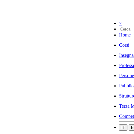
×
Home
Corsi
Insegna
Profess
Persone
Pubblic
Struttur
Terza M
Compet
IT
E