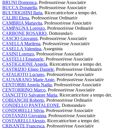
BRUNI Domenica
, Professori/esse Associati/e
BUCCA Donatella
, Professori/esse Associati/e
BULTRIGHINI Ilaria
, Ricercatrice/tore a tempo det.
CALIRI Elena
, Professori/esse Ordinari/e
CAMBRIA Mariavita
, Professori/esse Associati/e
CAMPAGNA Lorenzo
, Professori/esse Ordinari/e
CARBONE ROSARIO
, Dottoranda/o
CASCIO Giovanni
, Professori/esse Associati/e
CASELLA Marilena
, Professori/esse Associati/e
CASELLA Valentina
, Assegnista
CASINI Lorenzo
, Professori/esse Associati/e
CASTELLI Emanuele
, Professori/esse Associati/e
CASTIGLIONE Angela
, Ricercatrice/tore a tempo det.
CASTRIZIO Eligio Daniele
, Professori/esse Ordinari/e
CATALIOTO Luciano
, Professori/esse Associati/e
CAUSARANO Marie Ange
, Professori/esse Associati/e
CENTORBI Angela Nadia
, Professori/esse Associati/e
CENTORRINO Marco
, Professori/esse Associati/e
CIANCITTO Salvatore Maria
, Ricercatrice/tore a tempo det.
COBIANCHI Roberto
, Professori/esse Ordinari/e
CONDELLO PANTALEONE
, Dottoranda/o
CONDORELLI Silvia
, Professori/esse Associati/e
COSTANZO Giovanna
, Professori/esse Associati/e
COSTARELLI Alessio
, Ricercatrice/tore a tempo det.
CRISANTE Francesca
, Professori/esse Associati/e