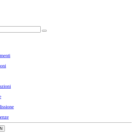
menti
ioni
azioni
e
issione
enze
N