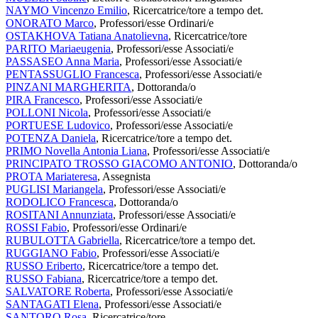
NAYMO Vincenzo Emilio
, Ricercatrice/tore a tempo det.
ONORATO Marco
, Professori/esse Ordinari/e
OSTAKHOVA Tatiana Anatolievna
, Ricercatrice/tore
PARITO Mariaeugenia
, Professori/esse Associati/e
PASSASEO Anna Maria
, Professori/esse Associati/e
PENTASSUGLIO Francesca
, Professori/esse Associati/e
PINZANI MARGHERITA
, Dottoranda/o
PIRA Francesco
, Professori/esse Associati/e
POLLONI Nicola
, Professori/esse Associati/e
PORTUESE Ludovico
, Professori/esse Associati/e
POTENZA Daniela
, Ricercatrice/tore a tempo det.
PRIMO Novella Antonia Liana
, Professori/esse Associati/e
PRINCIPATO TROSSO GIACOMO ANTONIO
, Dottoranda/o
PROTA Mariateresa
, Assegnista
PUGLISI Mariangela
, Professori/esse Associati/e
RODOLICO Francesca
, Dottoranda/o
ROSITANI Annunziata
, Professori/esse Associati/e
ROSSI Fabio
, Professori/esse Ordinari/e
RUBULOTTA Gabriella
, Ricercatrice/tore a tempo det.
RUGGIANO Fabio
, Professori/esse Associati/e
RUSSO Eriberto
, Ricercatrice/tore a tempo det.
RUSSO Fabiana
, Ricercatrice/tore a tempo det.
SALVATORE Roberta
, Professori/esse Associati/e
SANTAGATI Elena
, Professori/esse Associati/e
SANTORO Rosa
, Ricercatrice/tore