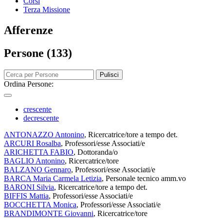
Corsi
Terza Missione
Afferenze
Persone (133)
Pulisci
Ordina Persone:
crescente
decrescente
ANTONAZZO Antonino
, Ricercatrice/tore a tempo det.
ARCURI Rosalba
, Professori/esse Associati/e
ARICHETTA FABIO
, Dottoranda/o
BAGLIO Antonino
, Ricercatrice/tore
BALZANO Gennaro
, Professori/esse Associati/e
BARCA Maria Carmela Letizia
, Personale tecnico amm.vo
BARONI Silvia
, Ricercatrice/tore a tempo det.
BIFFIS Mattia
, Professori/esse Associati/e
BOCCHETTA Monica
, Professori/esse Associati/e
BRANDIMONTE Giovanni
, Ricercatrice/tore