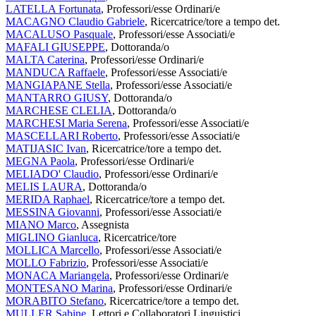
LATELLA Fortunata
, Professori/esse Ordinari/e
MACAGNO Claudio Gabriele
, Ricercatrice/tore a tempo det.
MACALUSO Pasquale
, Professori/esse Associati/e
MAFALI GIUSEPPE
, Dottoranda/o
MALTA Caterina
, Professori/esse Ordinari/e
MANDUCA Raffaele
, Professori/esse Associati/e
MANGIAPANE Stella
, Professori/esse Associati/e
MANTARRO GIUSY
, Dottoranda/o
MARCHESE CLELIA
, Dottoranda/o
MARCHESI Maria Serena
, Professori/esse Associati/e
MASCELLARI Roberto
, Professori/esse Associati/e
MATIJASIC Ivan
, Ricercatrice/tore a tempo det.
MEGNA Paola
, Professori/esse Ordinari/e
MELIADO' Claudio
, Professori/esse Ordinari/e
MELIS LAURA
, Dottoranda/o
MERIDA Raphael
, Ricercatrice/tore a tempo det.
MESSINA Giovanni
, Professori/esse Associati/e
MIANO Marco
, Assegnista
MIGLINO Gianluca
, Ricercatrice/tore
MOLLICA Marcello
, Professori/esse Associati/e
MOLLO Fabrizio
, Professori/esse Associati/e
MONACA Mariangela
, Professori/esse Ordinari/e
MONTESANO Marina
, Professori/esse Ordinari/e
MORABITO Stefano
, Ricercatrice/tore a tempo det.
MULLER Sabine
, Lettori e Collaboratori Linguistici