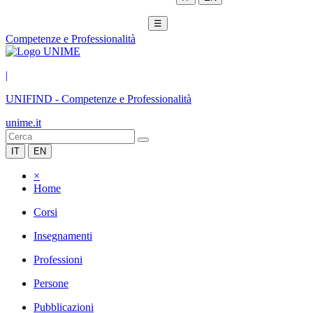
☰
Competenze e Professionalità
|
UNIFIND
-
Competenze e Professionalità
unime.it
IT
EN
×
Home
Corsi
Insegnamenti
Professioni
Persone
Pubblicazioni