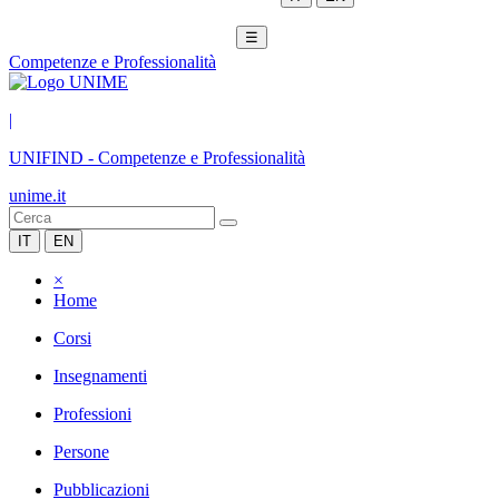
☰
Competenze e Professionalità
|
UNIFIND
-
Competenze e Professionalità
unime.it
IT
EN
×
Home
Corsi
Insegnamenti
Professioni
Persone
Pubblicazioni