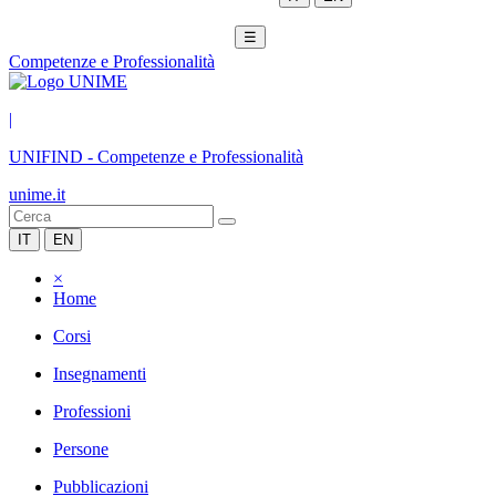
☰
Competenze e Professionalità
|
UNIFIND
-
Competenze e Professionalità
unime.it
IT
EN
×
Home
Corsi
Insegnamenti
Professioni
Persone
Pubblicazioni