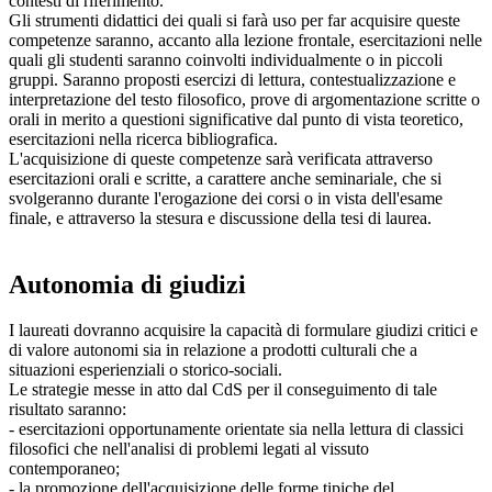
contesti di riferimento.
Gli strumenti didattici dei quali si farà uso per far acquisire queste
competenze saranno, accanto alla lezione frontale, esercitazioni nelle
quali gli studenti saranno coinvolti individualmente o in piccoli
gruppi. Saranno proposti esercizi di lettura, contestualizzazione e
interpretazione del testo filosofico, prove di argomentazione scritte o
orali in merito a questioni significative dal punto di vista teoretico,
esercitazioni nella ricerca bibliografica.
L'acquisizione di queste competenze sarà verificata attraverso
esercitazioni orali e scritte, a carattere anche seminariale, che si
svolgeranno durante l'erogazione dei corsi o in vista dell'esame
finale, e attraverso la stesura e discussione della tesi di laurea.
Autonomia di giudizi
I laureati dovranno acquisire la capacità di formulare giudizi critici e
di valore autonomi sia in relazione a prodotti culturali che a
situazioni esperienziali o storico-sociali.
Le strategie messe in atto dal CdS per il conseguimento di tale
risultato saranno:
- esercitazioni opportunamente orientate sia nella lettura di classici
filosofici che nell'analisi di problemi legati al vissuto
contemporaneo;
- la promozione dell'acquisizione delle forme tipiche del