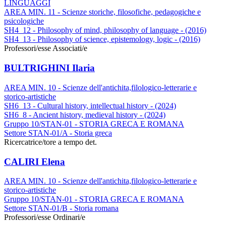
LINGUAGGI
AREA MIN. 11 - Scienze storiche, filosofiche, pedagogiche e
psicologiche
SH4_12 - Philosophy of mind, philosophy of language - (2016)
SH4_13 - Philosophy of science, epistemology, logic - (2016)
Professori/esse Associati/e
BULTRIGHINI Ilaria
AREA MIN. 10 - Scienze dell'antichita,filologico-letterarie e
storico-artistiche
SH6_13 - Cultural history, intellectual history - (2024)
SH6_8 - Ancient history, medieval history - (2024)
Gruppo 10/STAN-01 - STORIA GRECA E ROMANA
Settore STAN-01/A - Storia greca
Ricercatrice/tore a tempo det.
CALIRI Elena
AREA MIN. 10 - Scienze dell'antichita,filologico-letterarie e
storico-artistiche
Gruppo 10/STAN-01 - STORIA GRECA E ROMANA
Settore STAN-01/B - Storia romana
Professori/esse Ordinari/e