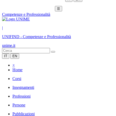
☰
Competenze e Professionalità
|
UNIFIND
-
Competenze e Professionalità
unime.it
IT
EN
×
Home
Corsi
Insegnamenti
Professioni
Persone
Pubblicazioni