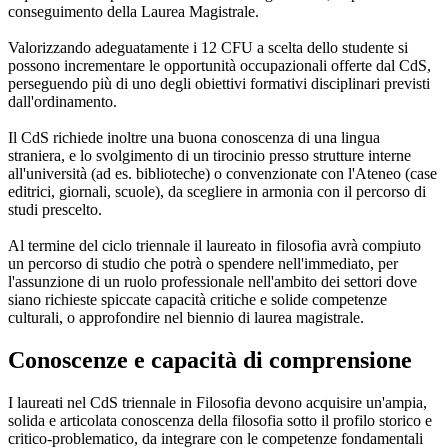
conseguimento della Laurea Magistrale.
Valorizzando adeguatamente i 12 CFU a scelta dello studente si
possono incrementare le opportunità occupazionali offerte dal CdS,
perseguendo più di uno degli obiettivi formativi disciplinari previsti
dall'ordinamento.
Il CdS richiede inoltre una buona conoscenza di una lingua
straniera, e lo svolgimento di un tirocinio presso strutture interne
all'università (ad es. biblioteche) o convenzionate con l'Ateneo (case
editrici, giornali, scuole), da scegliere in armonia con il percorso di
studi prescelto.
Al termine del ciclo triennale il laureato in filosofia avrà compiuto
un percorso di studio che potrà o spendere nell'immediato, per
l'assunzione di un ruolo professionale nell'ambito dei settori dove
siano richieste spiccate capacità critiche e solide competenze
culturali, o approfondire nel biennio di laurea magistrale.
Conoscenze e capacità di comprensione
I laureati nel CdS triennale in Filosofia devono acquisire un'ampia,
solida e articolata conoscenza della filosofia sotto il profilo storico e
critico-problematico, da integrare con le competenze fondamentali