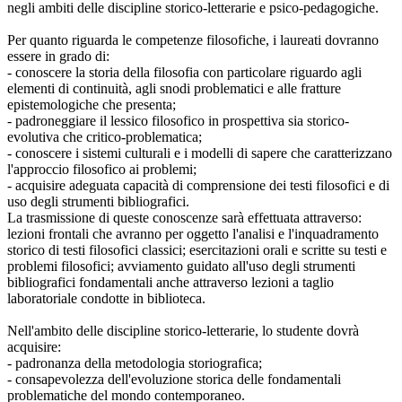
negli ambiti delle discipline storico-letterarie e psico-pedagogiche.
Per quanto riguarda le competenze filosofiche, i laureati dovranno
essere in grado di:
- conoscere la storia della filosofia con particolare riguardo agli
elementi di continuità, agli snodi problematici e alle fratture
epistemologiche che presenta;
- padroneggiare il lessico filosofico in prospettiva sia storico-
evolutiva che critico-problematica;
- conoscere i sistemi culturali e i modelli di sapere che caratterizzano
l'approccio filosofico ai problemi;
- acquisire adeguata capacità di comprensione dei testi filosofici e di
uso degli strumenti bibliografici.
La trasmissione di queste conoscenze sarà effettuata attraverso:
lezioni frontali che avranno per oggetto l'analisi e l'inquadramento
storico di testi filosofici classici; esercitazioni orali e scritte su testi e
problemi filosofici; avviamento guidato all'uso degli strumenti
bibliografici fondamentali anche attraverso lezioni a taglio
laboratoriale condotte in biblioteca.
Nell'ambito delle discipline storico-letterarie, lo studente dovrà
acquisire:
- padronanza della metodologia storiografica;
- consapevolezza dell'evoluzione storica delle fondamentali
problematiche del mondo contemporaneo.