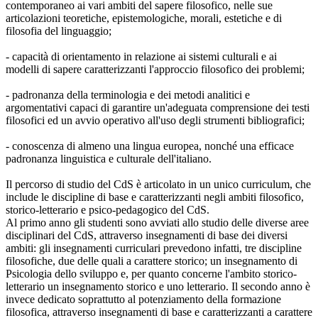
contemporaneo ai vari ambiti del sapere filosofico, nelle sue
articolazioni teoretiche, epistemologiche, morali, estetiche e di
filosofia del linguaggio;
- capacità di orientamento in relazione ai sistemi culturali e ai
modelli di sapere caratterizzanti l'approccio filosofico dei problemi;
- padronanza della terminologia e dei metodi analitici e
argomentativi capaci di garantire un'adeguata comprensione dei testi
filosofici ed un avvio operativo all'uso degli strumenti bibliografici;
- conoscenza di almeno una lingua europea, nonché una efficace
padronanza linguistica e culturale dell'italiano.
Il percorso di studio del CdS è articolato in un unico curriculum, che
include le discipline di base e caratterizzanti negli ambiti filosofico,
storico-letterario e psico-pedagogico del CdS.
Al primo anno gli studenti sono avviati allo studio delle diverse aree
disciplinari del CdS, attraverso insegnamenti di base dei diversi
ambiti: gli insegnamenti curriculari prevedono infatti, tre discipline
filosofiche, due delle quali a carattere storico; un insegnamento di
Psicologia dello sviluppo e, per quanto concerne l'ambito storico-
letterario un insegnamento storico e uno letterario. Il secondo anno è
invece dedicato soprattutto al potenziamento della formazione
filosofica, attraverso insegnamenti di base e caratterizzanti a carattere