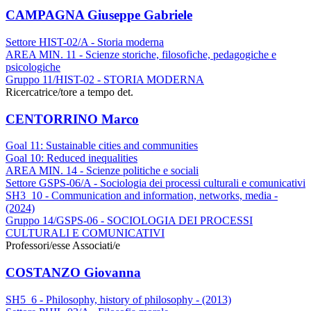
CAMPAGNA Giuseppe Gabriele
Settore HIST-02/A - Storia moderna
AREA MIN. 11 - Scienze storiche, filosofiche, pedagogiche e
psicologiche
Gruppo 11/HIST-02 - STORIA MODERNA
Ricercatrice/tore a tempo det.
CENTORRINO Marco
Goal 11: Sustainable cities and communities
Goal 10: Reduced inequalities
AREA MIN. 14 - Scienze politiche e sociali
Settore GSPS-06/A - Sociologia dei processi culturali e comunicativi
SH3_10 - Communication and information, networks, media -
(2024)
Gruppo 14/GSPS-06 - SOCIOLOGIA DEI PROCESSI
CULTURALI E COMUNICATIVI
Professori/esse Associati/e
COSTANZO Giovanna
SH5_6 - Philosophy, history of philosophy - (2013)