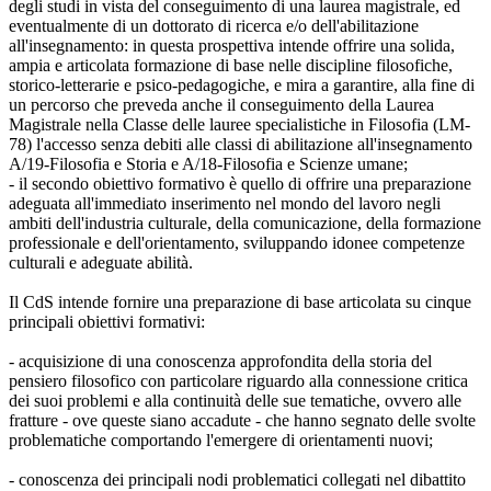
degli studi in vista del conseguimento di una laurea magistrale, ed
eventualmente di un dottorato di ricerca e/o dell'abilitazione
all'insegnamento: in questa prospettiva intende offrire una solida,
ampia e articolata formazione di base nelle discipline filosofiche,
storico-letterarie e psico-pedagogiche, e mira a garantire, alla fine di
un percorso che preveda anche il conseguimento della Laurea
Magistrale nella Classe delle lauree specialistiche in Filosofia (LM-
78) l'accesso senza debiti alle classi di abilitazione all'insegnamento
A/19-Filosofia e Storia e A/18-Filosofia e Scienze umane;
- il secondo obiettivo formativo è quello di offrire una preparazione
adeguata all'immediato inserimento nel mondo del lavoro negli
ambiti dell'industria culturale, della comunicazione, della formazione
professionale e dell'orientamento, sviluppando idonee competenze
culturali e adeguate abilità.
Il CdS intende fornire una preparazione di base articolata su cinque
principali obiettivi formativi:
- acquisizione di una conoscenza approfondita della storia del
pensiero filosofico con particolare riguardo alla connessione critica
dei suoi problemi e alla continuità delle sue tematiche, ovvero alle
fratture - ove queste siano accadute - che hanno segnato delle svolte
problematiche comportando l'emergere di orientamenti nuovi;
- conoscenza dei principali nodi problematici collegati nel dibattito