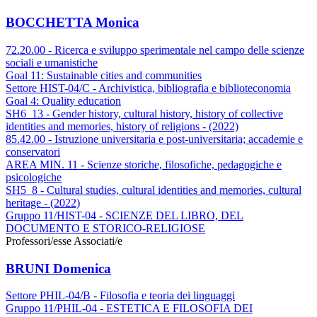
BOCCHETTA Monica
72.20.00 - Ricerca e sviluppo sperimentale nel campo delle scienze
sociali e umanistiche
Goal 11: Sustainable cities and communities
Settore HIST-04/C - Archivistica, bibliografia e biblioteconomia
Goal 4: Quality education
SH6_13 - Gender history, cultural history, history of collective
identities and memories, history of religions - (2022)
85.42.00 - Istruzione universitaria e post-universitaria; accademie e
conservatori
AREA MIN. 11 - Scienze storiche, filosofiche, pedagogiche e
psicologiche
SH5_8 - Cultural studies, cultural identities and memories, cultural
heritage - (2022)
Gruppo 11/HIST-04 - SCIENZE DEL LIBRO, DEL
DOCUMENTO E STORICO-RELIGIOSE
Professori/esse Associati/e
BRUNI Domenica
Settore PHIL-04/B - Filosofia e teoria dei linguaggi
Gruppo 11/PHIL-04 - ESTETICA E FILOSOFIA DEI