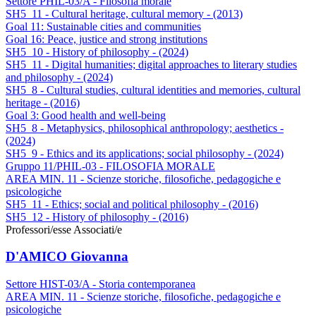
Settore PHIL-03/A - Filosofia morale
SH5_11 - Cultural heritage, cultural memory - (2013)
Goal 11: Sustainable cities and communities
Goal 16: Peace, justice and strong institutions
SH5_10 - History of philosophy - (2024)
SH5_11 - Digital humanities; digital approaches to literary studies
and philosophy - (2024)
SH5_8 - Cultural studies, cultural identities and memories, cultural
heritage - (2016)
Goal 3: Good health and well-being
SH5_8 - Metaphysics, philosophical anthropology; aesthetics -
(2024)
SH5_9 - Ethics and its applications; social philosophy - (2024)
Gruppo 11/PHIL-03 - FILOSOFIA MORALE
AREA MIN. 11 - Scienze storiche, filosofiche, pedagogiche e
psicologiche
SH5_11 - Ethics; social and political philosophy - (2016)
SH5_12 - History of philosophy - (2016)
Professori/esse Associati/e
D'AMICO Giovanna
Settore HIST-03/A - Storia contemporanea
AREA MIN. 11 - Scienze storiche, filosofiche, pedagogiche e
psicologiche