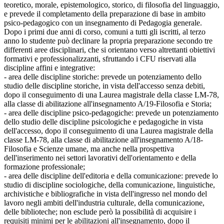
teoretico, morale, epistemologico, storico, di filosofia del linguaggio,
e prevede il completamento della preparazione di base in ambito
psico-pedagogico con un insegnamento di Pedagogia generale.
Dopo i primi due anni di corso, comuni a tutti gli iscritti, al terzo
anno lo studente può declinare la propria preparazione secondo tre
differenti aree disciplinari, che si orientano verso altrettanti obiettivi
formativi e professionalizzanti, sfruttando i CFU riservati alla
discipline affini e integrative:
- area delle discipline storiche: prevede un potenziamento dello
studio delle discipline storiche, in vista dell'accesso senza debiti,
dopo il conseguimento di una Laurea magistrale della classe LM-78,
alla classe di abilitazione all'insegnamento A/19-Filosofia e Storia;
- area delle discipline psico-pedagogiche: prevede un potenziamento
dello studio delle discipline psicologiche e pedagogiche in vista
dell'accesso, dopo il conseguimento di una Laurea magistrale della
classe LM-78, alla classe di abilitazione all'insegnamento A/18-
Filosofia e Scienze umane, ma anche nella prospettiva
dell'inserimento nei settori lavorativi dell'orientamento e della
formazione professionale;
- area delle discipline dell'editoria e della comunicazione: prevede lo
studio di discipline sociologiche, della comunicazione, linguistiche,
archivistiche e bibliografiche in vista dell'ingresso nel mondo del
lavoro negli ambiti dell'industria culturale, della comunicazione,
delle biblioteche; non esclude però la possibilità di acquisire i
requisiti minimi per le abilitazioni all'insegnamento, dopo il