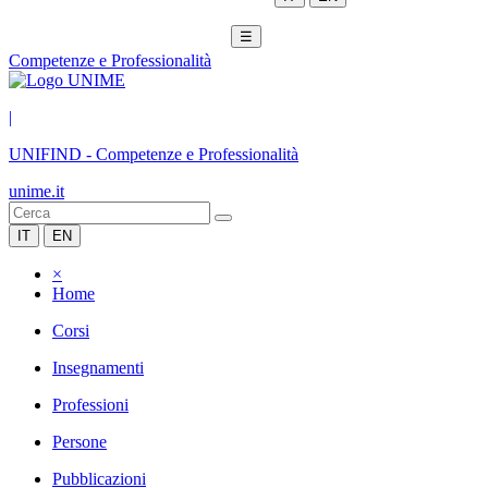
☰
Competenze e Professionalità
|
UNIFIND
-
Competenze e Professionalità
unime.it
IT
EN
×
Home
Corsi
Insegnamenti
Professioni
Persone
Pubblicazioni