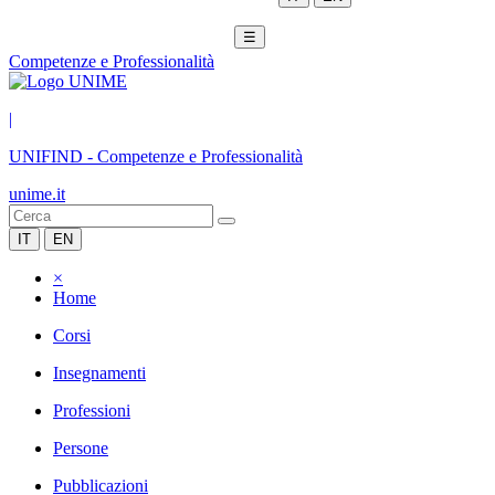
☰
Competenze e Professionalità
|
UNIFIND
-
Competenze e Professionalità
unime.it
IT
EN
×
Home
Corsi
Insegnamenti
Professioni
Persone
Pubblicazioni