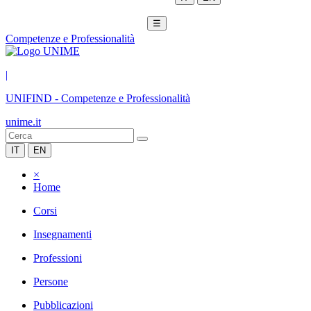
☰
Competenze e Professionalità
|
UNIFIND
-
Competenze e Professionalità
unime.it
IT
EN
×
Home
Corsi
Insegnamenti
Professioni
Persone
Pubblicazioni