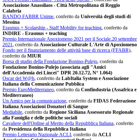
Associazione Anassilaos - Città Metropolitana di Reggio
Calabria
BANDO FABBR Unime
, conferito da
Università degli studi di
Messina
Erasmus + Scolarship - Staff Mobility for teaching
, conferito da
INDIRE - Erasmus + teaching
Premio Internazionale Apoxiomeno 2021 per il Sociale.20 settembre
2021
, conferito da
Associazione Culturale L'Arte di Apoxiomeno
Fondo per il finanziamento delle attività base di ricerca (FFABR)
,
conferito da
MIUR
Borsa di studio della Fondazione Bonino-Pulejo
, conferito da
Fondazione Bonino-Pulejo (associata agli "Amici
dell'Accademia dei Lincei" DPR 20.12.72, N° 1.064)
Oscar del W@b
, conferito da
LabItalia System e Associazione
Italiana della Comunicazione Pubblica
Premio EuroMediterraneo
, conferito da
Confindustria (Assafrica e
Mediterraneo)
Un Amico per la comunicazione
, conferito da
FIDAS Federazione
Italiana Associazioni Donatori di Sangue
Mediabile
, conferito da
Regione Siciliana Assessorato Regionale
alla Famiglia e delle politiche sociali
Cavaliere dell'Ordine al Merito della Repubblica Italiana
, conferito
da
Presidenza della Repubblica Italiana
Premio Letterario Nazionale ACLI
, conferito da
ACLI