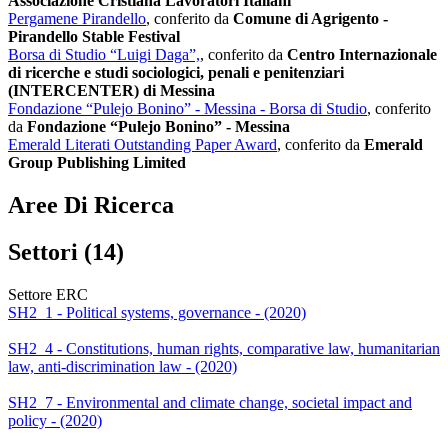
Associazione Cristiana Lavoratori Italiani
Pergamene Pirandello
, conferito da
Comune di Agrigento -
Pirandello Stable Festival
Borsa di Studio “Luigi Daga”,
, conferito da
Centro Internazionale
di ricerche e studi sociologici, penali e penitenziari
(INTERCENTER) di Messina
Fondazione “Pulejo Bonino” - Messina - Borsa di Studio
, conferito
da
Fondazione “Pulejo Bonino” - Messina
Emerald Literati Outstanding Paper Award
, conferito da
Emerald
Group Publishing Limited
Aree Di Ricerca
Settori (14)
Settore ERC
SH2_1 - Political systems, governance - (2020)
SH2_4 - Constitutions, human rights, comparative law, humanitarian
law, anti-discrimination law - (2020)
SH2_7 - Environmental and climate change, societal impact and
policy - (2020)