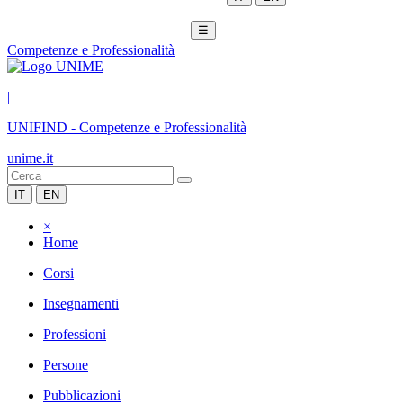
☰
Competenze e Professionalità
|
UNIFIND
-
Competenze e Professionalità
unime.it
IT
EN
×
Home
Corsi
Insegnamenti
Professioni
Persone
Pubblicazioni