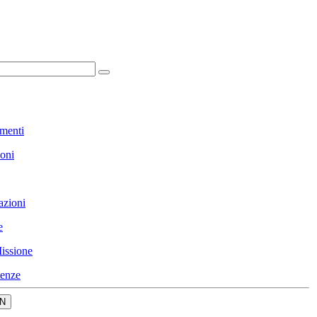
menti
ioni
azioni
e
issione
enze
N