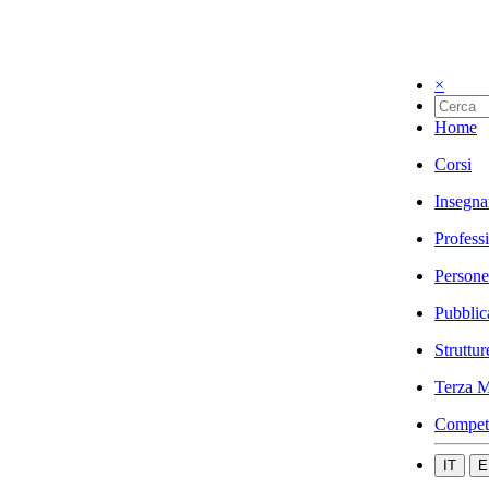
×
Home
Corsi
Insegna
Profess
Persone
Pubblic
Struttur
Terza M
Compet
IT
E