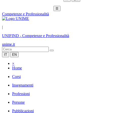
☰
Competenze e Professionalità
|
UNIFIND
-
Competenze e Professionalità
unime.it
IT
EN
×
Home
Corsi
Insegnamenti
Professioni
Persone
Pubblicazioni