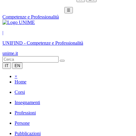
☰
Competenze e Professionalità
|
UNIFIND
-
Competenze e Professionalità
unime.it
IT
EN
×
Home
Corsi
Insegnamenti
Professioni
Persone
Pubblicazioni