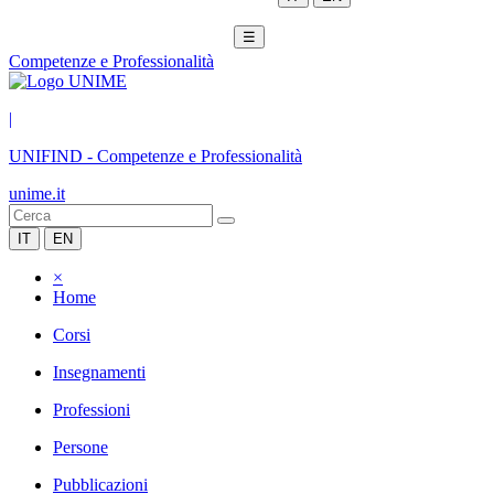
☰
Competenze e Professionalità
|
UNIFIND
-
Competenze e Professionalità
unime.it
IT
EN
×
Home
Corsi
Insegnamenti
Professioni
Persone
Pubblicazioni