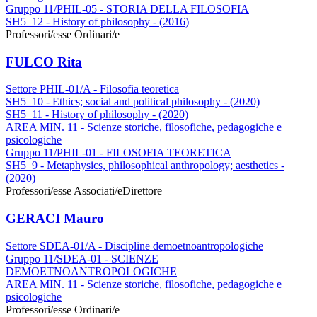
Gruppo 11/PHIL-05 - STORIA DELLA FILOSOFIA
SH5_12 - History of philosophy - (2016)
Professori/esse Ordinari/e
FULCO Rita
Settore PHIL-01/A - Filosofia teoretica
SH5_10 - Ethics; social and political philosophy - (2020)
SH5_11 - History of philosophy - (2020)
AREA MIN. 11 - Scienze storiche, filosofiche, pedagogiche e
psicologiche
Gruppo 11/PHIL-01 - FILOSOFIA TEORETICA
SH5_9 - Metaphysics, philosophical anthropology; aesthetics -
(2020)
Professori/esse Associati/e
Direttore
GERACI Mauro
Settore SDEA-01/A - Discipline demoetnoantropologiche
Gruppo 11/SDEA-01 - SCIENZE
DEMOETNOANTROPOLOGICHE
AREA MIN. 11 - Scienze storiche, filosofiche, pedagogiche e
psicologiche
Professori/esse Ordinari/e