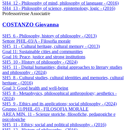
SH4_12 - Philosophy of mind, philosophy of language - (2016)
SH4_13 - Philosophy of science, epistemology, logic - (2016)
Professori/esse Associati/e
COSTANZO Giovanna
SH5_6 - Philosophy, history of philosophy - (2013)
Settore PHIL-03/A - Filosofia morale
SH5_11 - Cultural heritage, cultural memory - (2013)
Goal 11: Sustainable cities and communities
Goal 16: Peace, justice and strong institutions
SH5_10 - History of philosophy - (2024)
SH5_11 - Digital humanities; digital approaches to literary studies
and philosophy - (2024)
SH5_8 - Cultural studies, cultural identities and memories, cultural
heritage - (2016)
Goal 3: Good health and well-being
SH5_8 - Metaphysics, philosophical anthropology; aesthetics -
(2024)
SH5_9 - Ethics and its applications; social philosophy - (2024)
Gruppo 11/PHIL-03 - FILOSOFIA MORALE
AREA MIN. 11 - Scienze storiche, filosofiche, pedagogiche e
psicologiche
SH5_11 - Ethics; social and political philosophy - (2016)
SH5_12 - History of philosophy - (2016)