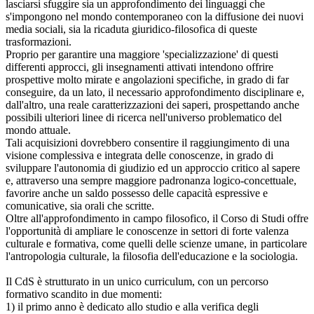
lasciarsi sfuggire sia un approfondimento dei linguaggi che
s'impongono nel mondo contemporaneo con la diffusione dei nuovi
media sociali, sia la ricaduta giuridico-filosofica di queste
trasformazioni.
Proprio per garantire una maggiore 'specializzazione' di questi
differenti approcci, gli insegnamenti attivati intendono offrire
prospettive molto mirate e angolazioni specifiche, in grado di far
conseguire, da un lato, il necessario approfondimento disciplinare e,
dall'altro, una reale caratterizzazioni dei saperi, prospettando anche
possibili ulteriori linee di ricerca nell'universo problematico del
mondo attuale.
Tali acquisizioni dovrebbero consentire il raggiungimento di una
visione complessiva e integrata delle conoscenze, in grado di
sviluppare l'autonomia di giudizio ed un approccio critico al sapere
e, attraverso una sempre maggiore padronanza logico-concettuale,
favorire anche un saldo possesso delle capacità espressive e
comunicative, sia orali che scritte.
Oltre all'approfondimento in campo filosofico, il Corso di Studi offre
l'opportunità di ampliare le conoscenze in settori di forte valenza
culturale e formativa, come quelli delle scienze umane, in particolare
l'antropologia culturale, la filosofia dell'educazione e la sociologia.
Il CdS è strutturato in un unico curriculum, con un percorso
formativo scandito in due momenti:
1) il primo anno è dedicato allo studio e alla verifica degli