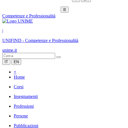
☰
Competenze e Professionalità
|
UNIFIND
-
Competenze e Professionalità
unime.it
IT
EN
×
Home
Corsi
Insegnamenti
Professioni
Persone
Pubblicazioni