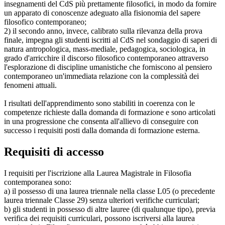
insegnamenti del CdS più prettamente filosofici, in modo da fornire
un apparato di conoscenze adeguato alla fisionomia del sapere
filosofico contemporaneo;
2) il secondo anno, invece, calibrato sulla rilevanza della prova
finale, impegna gli studenti iscritti al CdS nel sondaggio di saperi di
natura antropologica, mass-mediale, pedagogica, sociologica, in
grado d'arricchire il discorso filosofico contemporaneo attraverso
l'esplorazione di discipline umanistiche che forniscono al pensiero
contemporaneo un'immediata relazione con la complessità dei
fenomeni attuali.
I risultati dell'apprendimento sono stabiliti in coerenza con le
competenze richieste dalla domanda di formazione e sono articolati
in una progressione che consenta all'allievo di conseguire con
successo i requisiti posti dalla domanda di formazione esterna.
Requisiti di accesso
I requisiti per l'iscrizione alla Laurea Magistrale in Filosofia
contemporanea sono:
a) il possesso di una laurea triennale nella classe L05 (o precedente
laurea triennale Classe 29) senza ulteriori verifiche curriculari;
b) gli studenti in possesso di altre lauree (di qualunque tipo), previa
verifica dei requisiti curriculari, possono iscriversi alla laurea