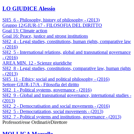
LO GIUDICE Alessio
SH5_6 - Philosophy, history of philosophy - (2013)
Gruppo 12/GIUR-17 - FILOSOFIA DEL DIRITTO
Goal 13: Climate action
Goal 16: Peace, justice and strong institutions
SH2_4 - Legal studies, constitutions, human rights, comparative law
- (2016)
SH2_5 - International relations, global and transnational governance
- (2016)
AREA MIN. 12 - Scienze giuridiche
SH2_8 - Legal studies, constitutions, comparative law, human rights
- (2013)
SH5_11 - Ethics; social and political philosophy - (2016)
Settore GIUR-17/A - Filosofia del diritto
SH2_1 - Political systems, governance - (2016)
SH2_9 - Global and transnational governance, international studies -
(2013)
SH2_2 - Democratisation and social movements - (2016)
SH2_5 - Democratization, social movements - (2013)
SH2_7 - Political systems and institutions, governance - (2013)
Professori/esse Ordinari/e
Direttore
MOLLICA Marcello