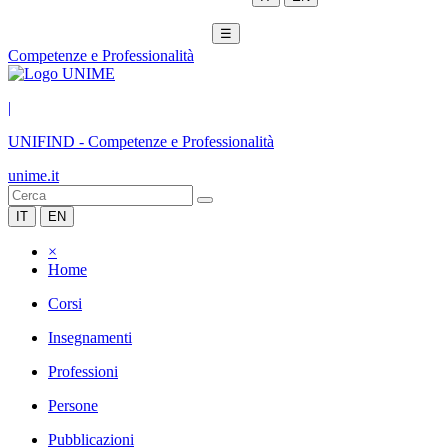
☰
Competenze e Professionalità
|
UNIFIND
-
Competenze e Professionalità
unime.it
IT
EN
×
Home
Corsi
Insegnamenti
Professioni
Persone
Pubblicazioni