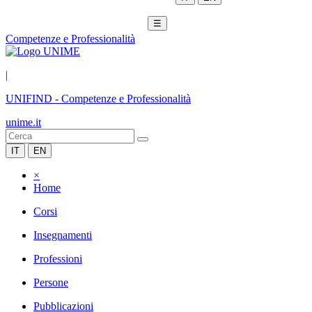
☰
Competenze e Professionalità
|
UNIFIND
-
Competenze e Professionalità
unime.it
IT
EN
×
Home
Corsi
Insegnamenti
Professioni
Persone
Pubblicazioni