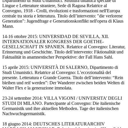
Dipartimento di Studi Umanistici. Struttura didattica speciale di
Lingue e Letterature straniere, Sede di Ragusa Relatrice al
Convegno, 1918 - Crolli, rivoluzioni e trasformazioni nell'Europa
centrale tra storia e letteratura. Titolo dell’intervento: "die verlorene
Generation": Jugendfrage e Generationskonflikt nell'opera di Klaus
Mann.
14-16 ottobre 2015: UNIVERSIDAD DE SEVILLA, XII.
INTERNATIONALER KONGRESS DER GOETHE-
GESELLSCHAFT IN SPANIEN. Relatrice al Convegno: Literatur,
Erinnerung und Geschichte. Titolo dell’intervento: Fiktionalität und
Faktualität in anamnestischer Perspektive: der Fall Hans Sahl.
15 aprile 2015: UNIVERSITÀ DI SALERNO, Dipartimento di
Studi Umanistici. Relatrice al Convegno: L’eccezionalità del
presente. Letteratura e Grande Guerra. Titolo dell’intervento: “Rein
bleiben und reif werden”: Der Wanderer zwischen beiden Welten di
Walter Flex e la generazione immolata.
23-24 settembre 2014: VILLA VIGONI / UNIVERSITA’ DEGLI
STUDI DI MILANO. Partecipante al Convegno: Die italienische
Germanistik und ihre aktuellen Methoden. Tage der italienischen
Nachwuchsgermanistik.
18 giugno 2014: DEUTSCHES LITERATURARCHIV