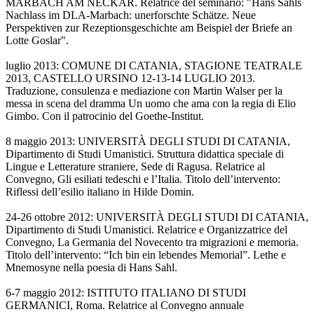
MARBACH AM NECKAR. Relatrice del seminario: "Hans Sahls
Nachlass im DLA-Marbach: unerforschte Schätze. Neue
Perspektiven zur Rezeptionsgeschichte am Beispiel der Briefe an
Lotte Goslar".
luglio 2013: COMUNE DI CATANIA, STAGIONE TEATRALE
2013, CASTELLO URSINO 12-13-14 LUGLIO 2013.
Traduzione, consulenza e mediazione con Martin Walser per la
messa in scena del dramma Un uomo che ama con la regia di Elio
Gimbo. Con il patrocinio del Goethe-Institut.
8 maggio 2013: UNIVERSITÀ DEGLI STUDI DI CATANIA,
Dipartimento di Studi Umanistici. Struttura didattica speciale di
Lingue e Letterature straniere, Sede di Ragusa. Relatrice al
Convegno, Gli esiliati tedeschi e l’Italia. Titolo dell’intervento:
Riflessi dell’esilio italiano in Hilde Domin.
24-26 ottobre 2012: UNIVERSITÀ DEGLI STUDI DI CATANIA,
Dipartimento di Studi Umanistici. Relatrice e Organizzatrice del
Convegno, La Germania del Novecento tra migrazioni e memoria.
Titolo dell’intervento: “Ich bin ein lebendes Memorial”. Lethe e
Mnemosyne nella poesia di Hans Sahl.
6-7 maggio 2012: ISTITUTO ITALIANO DI STUDI
GERMANICI, Roma. Relatrice al Convegno annuale