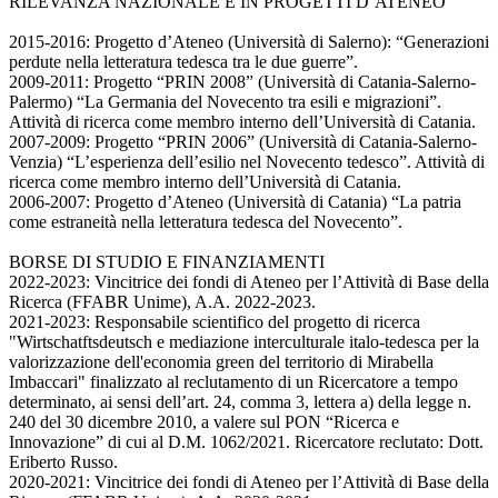
RILEVANZA NAZIONALE E IN PROGETTI D’ATENEO
2015-2016: Progetto d’Ateneo (Università di Salerno): “Generazioni
perdute nella letteratura tedesca tra le due guerre”.
2009-2011: Progetto “PRIN 2008” (Università di Catania-Salerno-
Palermo) “La Germania del Novecento tra esili e migrazioni”.
Attività di ricerca come membro interno dell’Università di Catania.
2007-2009: Progetto “PRIN 2006” (Università di Catania-Salerno-
Venzia) “L’esperienza dell’esilio nel Novecento tedesco”. Attività di
ricerca come membro interno dell’Università di Catania.
2006-2007: Progetto d’Ateneo (Università di Catania) “La patria
come estraneità nella letteratura tedesca del Novecento”.
BORSE DI STUDIO E FINANZIAMENTI
2022-2023: Vincitrice dei fondi di Ateneo per l’Attività di Base della
Ricerca (FFABR Unime), A.A. 2022-2023.
2021-2023: Responsabile scientifico del progetto di ricerca
"Wirtschatftsdeutsch e mediazione interculturale italo-tedesca per la
valorizzazione dell'economia green del territorio di Mirabella
Imbaccari" finalizzato al reclutamento di un Ricercatore a tempo
determinato, ai sensi dell’art. 24, comma 3, lettera a) della legge n.
240 del 30 dicembre 2010, a valere sul PON “Ricerca e
Innovazione” di cui al D.M. 1062/2021. Ricercatore reclutato: Dott.
Eriberto Russo.
2020-2021: Vincitrice dei fondi di Ateneo per l’Attività di Base della