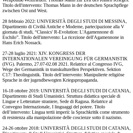
Titolo dell'intervento: Thomas Mann in der deutschen Sprachpflege
zwischen Ost und West.
28 febbraio 2022: UNIVERSITÀ DEGLI STUDI DI MESSINA,
Dipartimento di Civiltà Antiche e Moderne, partecipazione alla V
giornata di studi, “Classics' R-Evolution: L'Agamennone di
Eschilo”. Titolo dell'intervento: La ricezione dell'Agamennone in
Hans Erich Nossack.
27-28 luglio 2021: XIV. KONGRESS DER
INTERNATIONALEN VEREINIGUNG FÜR GERMANISTIK
(IVG). Palermo, 27.07-02.08 2021. Relatrice al Congresso IVG,
Wege der Germanistik in transkulturellen Perspektiven. Sektion
C17: Theolinguistik. Titolo dell’intervento: Manipulierte religiöse
Sprache in der jugendbewegten Kriegspropaganda.
16-18 ottobre 2019: UNIVERSITÀ DEGLI STUDI DI CATANIA,
Dipartimento di Studi Umanistici. Struttura didattica speciale di
Lingue e Letterature straniere, Sede di Ragusa. Relatrice al
Convegno Internazionale, I linguaggi del potere. Titolo
dell’intervento: Lingua tertii imperii: la Sprachkritik come strumento
di resistenza alla manipolazione delle coscienze sotto il nazismo.
24-26 ottobre 2018: UNIVERSITÀ DEGLI STUDI DI CATANIA,