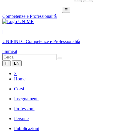
☰
Competenze e Professionalità
|
UNIFIND
-
Competenze e Professionalità
unime.it
IT
EN
×
Home
Corsi
Insegnamenti
Professioni
Persone
Pubblicazioni