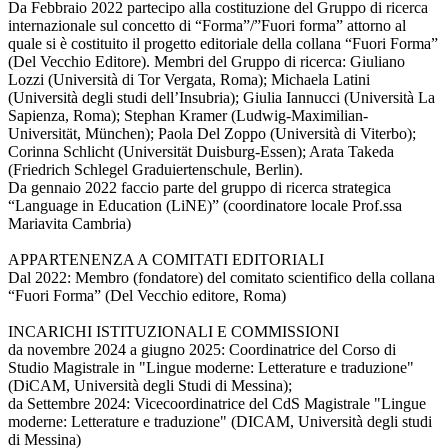
Da Febbraio 2022 partecipo alla costituzione del Gruppo di ricerca
internazionale sul concetto di “Forma”/”Fuori forma” attorno al
quale si è costituito il progetto editoriale della collana “Fuori Forma”
(Del Vecchio Editore). Membri del Gruppo di ricerca: Giuliano
Lozzi (Università di Tor Vergata, Roma); Michaela Latini
(Università degli studi dell’Insubria); Giulia Iannucci (Università La
Sapienza, Roma); Stephan Kramer (Ludwig-Maximilian-
Universität, München); Paola Del Zoppo (Università di Viterbo);
Corinna Schlicht (Universität Duisburg-Essen); Arata Takeda
(Friedrich Schlegel Graduiertenschule, Berlin).
Da gennaio 2022 faccio parte del gruppo di ricerca strategica
“Language in Education (LiNE)” (coordinatore locale Prof.ssa
Mariavita Cambria)
APPARTENENZA A COMITATI EDITORIALI
Dal 2022: Membro (fondatore) del comitato scientifico della collana
“Fuori Forma” (Del Vecchio editore, Roma)
INCARICHI ISTITUZIONALI E COMMISSIONI
da novembre 2024 a giugno 2025: Coordinatrice del Corso di
Studio Magistrale in "Lingue moderne: Letterature e traduzione"
(DiCAM, Università degli Studi di Messina);
da Settembre 2024: Vicecoordinatrice del CdS Magistrale "Lingue
moderne: Letterature e traduzione" (DICAM, Università degli studi
di Messina)