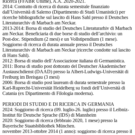
Ricerca (FFABR Unime), A.A. 2020-2021.
2014: Contratto di ricerca di durata semestrale finanziato
dall’Università di Salerno (Dipartimento di Studi Umanistici) per
ricerche bibliografiche sul lascito di Hans Sahl presso il Deutsches
Literaturarchiv di Marbach am Neckar.
2013-2014: Borsa di studio del Deutsches Literaturarhiv di Marbach
am Neckar. Beneficiaria di due borse di studio dell’archivio: un
Post-doc. Stipendium (2 mesi) e un Vollstipendium (1 mese).
Soggiorno di ricerca di durata annuale presso il Deutsches
Literaturarchiv di Marbach am Neckar (ricerche condotte sul lascito
di Hans Sahl).
2012: Borsa di studio dell’Associazione italiana di Germanistica.
2011: Borsa di studio post dottorato del Deutscher Akademischer
Austauschdienst (DAAD) presso la Albert-Ludwigs-Universität di
Freiburg im Breisgau (3 mesi)
2006: Borsa di studio post lauream di durata semestrale presso la
Karl-Ruprecht-Universität Heidelberg su fondi dell’Università di
Catania (ex Dipartimento di Filologia moderna).
PERIODI DI STUDIO E DI RICERCA IN GERMANIA
2024: Soggiorno di ricerca (09. luglio-26. luglio) presso il Leibniz-
Institut für Deutsche Sprache (IDS) di Mannheim
2020: Soggiorno di ricerca (febbraio 2020, 1 mese) presso la
Bayerische Staatsbibliothek München.
novembre 2013-ottobre 2014 (1 anno): soggiorno di ricerca presso il