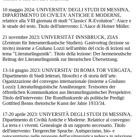
10 maggio 2024: UNIVERSITA' DEGLI STUDI DI MESSINA,
DIPARTIMENTO DI CIVILTA' ANTICHE E MODERNE,
relatrice alla VIII giornata di studi "Classics' R-Evolution": Aiace e
le strade del testo. Titolo dell'intervento: L'Aiace di Heiner Müller.
21 novembre 2023: ​UNIVERSITÄT INNSBRUCK, ZIAS
(Zentrum für Interamerikanische Studien). Gastvortrag (lezione su
invito) insieme a Giuliano Lozzi nell'ambito del ciclo di lezioni sul
tema "Literaturlinguistik". Titolo della lezione: Der hermeneutische
Beitrag der Literaturlinguistik zur literarischen Übersetzung.
13-14 giugno 2023: UNIVERSITA' DI ROMA TOR VERGATA,
Dipartimento di Studi letterari, filosofici e di storia dell’arte.
Oganizzazione del convegno internazionale (insieme a Giuliano
Lozzi): Literaturlinguistische Annährungen: Textsorten der
öffentlichen Kommunikation aus literaturlinguistischer Perspektive.
Titolo dell'intervento: Die Rundfunksrede als politische Predigt:
Gottfried Benns rhetorische Kunst der Jahre 1933/34.
17-20 aprile 2023: UNIVERSITÀ DEGLI STUDI DI MESSINA,
Dipartimento di Civiltà Antiche e Moderne. Relatrice al convegno:
La terra e i viventi. Genealogie di un rapporto necessario. Titolo
dell'intervento: Tiergerechte Sprache. Antispecismo, bio- e
patocentrismo nelle proposte dell'ecolinguistica tedesca in relazione