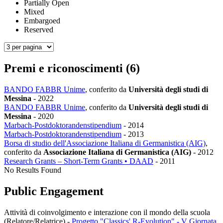
Partially Open
Mixed
Embargoed
Reserved
Premi e riconoscimenti (6)
BANDO FABBR Unime
, conferito da
Università degli studi di
Messina
-
2022
BANDO FABBR Unime
, conferito da
Università degli studi di
Messina
-
2020
Marbach-Postdoktorandenstipendium
-
2014
Marbach-Postdoktorandenstipendium
-
2013
Borsa di studio dell'Associazione Italiana di Germanistica (AIG)
,
conferito da
Associazione Italiana di Germanistica (AIG)
-
2012
Research Grants – Short-Term Grants • DAAD
-
2011
No Results Found
Public Engagement
Attività di coinvolgimento e interazione con il mondo della scuola
(Relatore/Relatrice)
-
Progetto "Classics' R-Evolution" - V Giornata