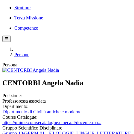
Strutture
Terza Missione
Competenze
☰
Persone
Persona
CENTORBI Angela Nadia
Posizione:
Professoressa associata
Dipartimento:
Dipartimento di Civiltà antiche e moderne
Course Catalogue:
https://unime.coursecatalogue.cineca.it/docente-ma...
Gruppo Scientifico Disciplinare
Gruppo 10/GERM-01 - FILOLOGIE, LINGUE, LETTERATURE