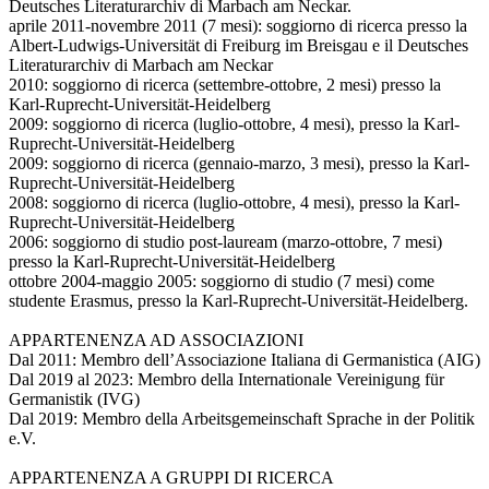
Deutsches Literaturarchiv di Marbach am Neckar.
aprile 2011-novembre 2011 (7 mesi): soggiorno di ricerca presso la
Albert-Ludwigs-Universität di Freiburg im Breisgau e il Deutsches
Literaturarchiv di Marbach am Neckar
2010: soggiorno di ricerca (settembre-ottobre, 2 mesi) presso la
Karl-Ruprecht-Universität-Heidelberg
2009: soggiorno di ricerca (luglio-ottobre, 4 mesi), presso la Karl-
Ruprecht-Universität-Heidelberg
2009: soggiorno di ricerca (gennaio-marzo, 3 mesi), presso la Karl-
Ruprecht-Universität-Heidelberg
2008: soggiorno di ricerca (luglio-ottobre, 4 mesi), presso la Karl-
Ruprecht-Universität-Heidelberg
2006: soggiorno di studio post-lauream (marzo-ottobre, 7 mesi)
presso la Karl-Ruprecht-Universität-Heidelberg
ottobre 2004-maggio 2005: soggiorno di studio (7 mesi) come
studente Erasmus, presso la Karl-Ruprecht-Universität-Heidelberg.
APPARTENENZA AD ASSOCIAZIONI
Dal 2011: Membro dell’Associazione Italiana di Germanistica (AIG)
Dal 2019 al 2023: Membro della Internationale Vereinigung für
Germanistik (IVG)
Dal 2019: Membro della Arbeitsgemeinschaft Sprache in der Politik
e.V.
APPARTENENZA A GRUPPI DI RICERCA