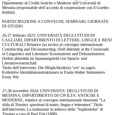
Dipartimento di Civiltà Antiche e Moderne dell’Università di
Messina (responsabile dell’accordo di cooperazione con il Goethe-
Institut).
PARTECIPAZIONE A CONVEGNI, SEMINARI, GIORNATE
DI STUDIO
26-27 febbraio 2025: UNIVERSITÀ DEGLI STUDI DI
CAGLIARI, DIPARTIMENTO DI LETTERE, LINGUE E BENI
CULTURALI Relatrice (su invito) al convegno internazionale
Constructing and Deconstructing: (Self-)Identity at the Crossroads
of Linguistics and Literature/ Konstruieren und Dekonstruieren:
(Selbst-)Identität im Spannungsfeld von Sprach- und
Literaturwissenschaft
Titolo dell’intervento: Die Möglichkeit(en) ‘wir‘ zu sagen.
Kollektive Identitätskonstruktionen in Frank-Walter Steinmeiers
Essay Wir.
27-28 novembre 2024: UNIVERSITA' DEGLI STUDI DI
MESSINA, DIPARTIMENTO DI CIVILTA' ANTICHE E
MODERNE, relatrice al convegno internazionale itinerante "La
sfida di Trissino: questioni di teatro, lingua e letteratura" Titolo
dell'intervento: La traduzione in tedesco della "Sophonisba" di
Trissino a cura di Paul Feit (1888).