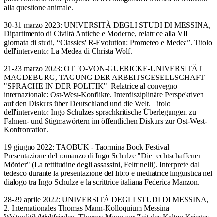
alla questione animale.
30-31 marzo 2023: UNIVERSITÀ DEGLI STUDI DI MESSINA,
Dipartimento di Civiltà Antiche e Moderne, relatrice alla VII
giornata di studi, “Classics' R-Evolution: Prometeo e Medea”. Titolo
dell'intervento: La Medea di Christa Wolf.
21-23 marzo 2023: OTTO-VON-GUERICKE-UNIVERSITÄT
MAGDEBURG, TAGUNG DER ARBEITSGESELLSCHAFT
"SPRACHE IN DER POLITIK". Relatrice al convegno
internazionale: Ost-West-Konflikte. Interdisziplinäre Perspektiven
auf den Diskurs über Deutschland und die Welt. Titolo
dell'intervento: Ingo Schulzes sprachkritische Überlegungen zu
Fahnen- und Stigmawörtern im öffentlichen Diskurs zur Ost-West-
Konfrontation.
19 giugno 2022: TAOBUK - Taormina Book Festival.
Presentazione del romanzo di Ingo Schulze "Die rechtschaffenen
Mörder" (La rettitudine degli assassini, Feltrinelli). Interprete dal
tedesco durante la presentazione del libro e mediatrice linguistica nel
dialogo tra Ingo Schulze e la scrittrice italiana Federica Manzon.
28-29 aprile 2022: UNIVERSITÀ DEGLI STUDI DI MESSINA,
2. Internationales Thomas Mann-Kolloquium Messina.
Weltpolitik/Weltfrieden. Thomas Mann zur Zeit des Kalten Krieges.