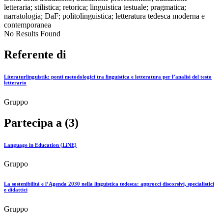
letteraria; stilistica; retorica; linguistica testuale; pragmatica;
narratologia; DaF; politolinguistica; letteratura tedesca moderna e
contemporanea
No Results Found
Referente di
Literaturlinguistik: ponti metodologici tra linguistica e letteratura per l’analisi del testo
letterario
Gruppo
Partecipa a (3)
Language in Education (LiNE)
Gruppo
La sostenibilità e l’Agenda 2030 nella linguistica tedesca: approcci discorsivi, specialistici
e didattici
Gruppo