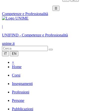
☰
Competenze e Professionalità
|
UNIFIND
-
Competenze e Professionalità
unime.it
IT
EN
×
Home
Corsi
Insegnamenti
Professioni
Persone
Pubblicazioni