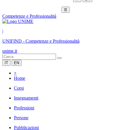
☰
Competenze e Professionalità
|
UNIFIND
-
Competenze e Professionalità
unime.it
IT
EN
×
Home
Corsi
Insegnamenti
Professioni
Persone
Pubblicazioni