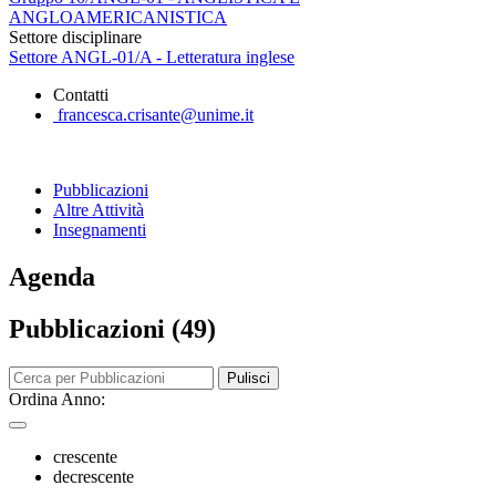
ANGLOAMERICANISTICA
Settore disciplinare
Settore ANGL-01/A - Letteratura inglese
Contatti
francesca.crisante@unime.it
Pubblicazioni
Altre Attività
Insegnamenti
Agenda
Pubblicazioni (49)
Pulisci
Ordina Anno:
crescente
decrescente