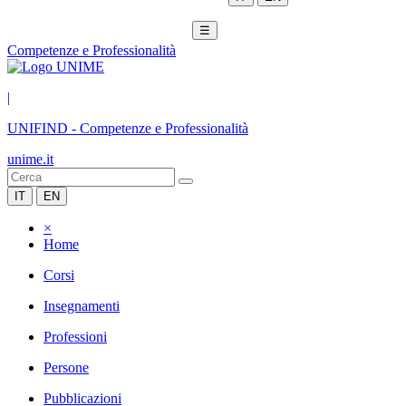
☰
Competenze e Professionalità
|
UNIFIND
-
Competenze e Professionalità
unime.it
IT
EN
×
Home
Corsi
Insegnamenti
Professioni
Persone
Pubblicazioni