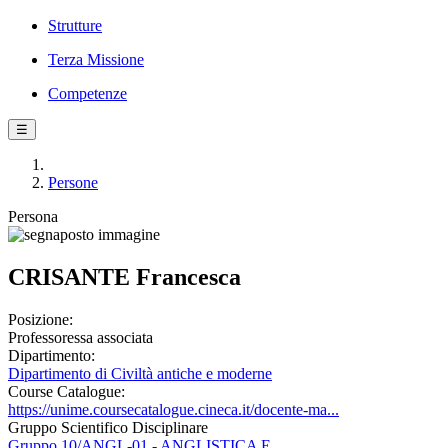
Strutture
Terza Missione
Competenze
☰
Persone
Persona
CRISANTE Francesca
Posizione:
Professoressa associata
Dipartimento:
Dipartimento di Civiltà antiche e moderne
Course Catalogue:
https://unime.coursecatalogue.cineca.it/docente-ma...
Gruppo Scientifico Disciplinare
Gruppo 10/ANGL-01 - ANGLISTICA E