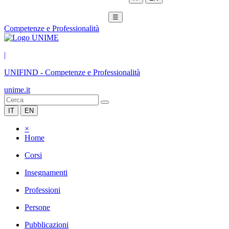
☰
Competenze e Professionalità
|
UNIFIND
-
Competenze e Professionalità
unime.it
IT
EN
×
Home
Corsi
Insegnamenti
Professioni
Persone
Pubblicazioni