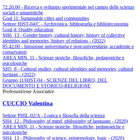
72.20.00 - Ricerca e sviluppo sperimentale nel campo delle scienze
sociali e umanistiche
Goal 11: Sustainable cities and communities
Settore HIST-04/C - Archivistica, bibliografia e biblioteconomia
Goal 4: Quality education
SH6_13 - Gender history, cultural history, history of collective
identities and memories, history of religions - (2022)
85.42.00 - Istruzione universitaria e post-universitaria; accademie e
conservatori
AREA MIN. 11 - Scienze storiche, filosofiche, pedagogiche e
psicologiche
SH5_8 - Cultural studies, cultural identities and memories, cultural
heritage - (2022)
Gruppo 11/HIST-04 - SCIENZE DEL LIBRO, DEL
DOCUMENTO E STORICO-RELIGIOSE
Professori/esse Associati/e
CUCCIO Valentina
Settore PHIL-02/A - Logica e filosofia della scienza
SH4_12 - Philosophy of mind, philosophy of language - (2020)
AREA MIN. 11 - Scienze storiche, filosofiche, pedagogiche e
psicologiche
SH4_13 - Philosophy of science, epistemology, logic - (2020)