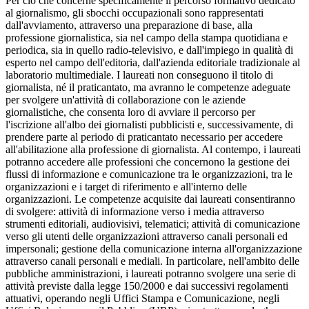
Per ciò che concerne specificamente il percorso formativo dedicato
al giornalismo, gli sbocchi occupazionali sono rappresentati
dall'avviamento, attraverso una preparazione di base, alla
professione giornalistica, sia nel campo della stampa quotidiana e
periodica, sia in quello radio-televisivo, e dall'impiego in qualità di
esperto nel campo dell'editoria, dall'azienda editoriale tradizionale al
laboratorio multimediale. I laureati non conseguono il titolo di
giornalista, né il praticantato, ma avranno le competenze adeguate
per svolgere un'attività di collaborazione con le aziende
giornalistiche, che consenta loro di avviare il percorso per
l'iscrizione all'albo dei giornalisti pubblicisti e, successivamente, di
prendere parte al periodo di praticantato necessario per accedere
all'abilitazione alla professione di giornalista. Al contempo, i laureati
potranno accedere alle professioni che concernono la gestione dei
flussi di informazione e comunicazione tra le organizzazioni, tra le
organizzazioni e i target di riferimento e all'interno delle
organizzazioni. Le competenze acquisite dai laureati consentiranno
di svolgere: attività di informazione verso i media attraverso
strumenti editoriali, audiovisivi, telematici; attività di comunicazione
verso gli utenti delle organizzazioni attraverso canali personali ed
impersonali; gestione della comunicazione interna all'organizzazione
attraverso canali personali e mediali. In particolare, nell'ambito delle
pubbliche amministrazioni, i laureati potranno svolgere una serie di
attività previste dalla legge 150/2000 e dai successivi regolamenti
attuativi, operando negli Uffici Stampa e Comunicazione, negli