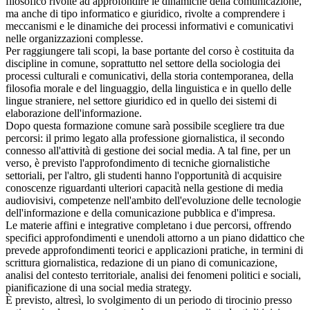
filosofico rivolte ad approfondire le dinamiche della comunicazione,
ma anche di tipo informatico e giuridico, rivolte a comprendere i
meccanismi e le dinamiche dei processi informativi e comunicativi
nelle organizzazioni complesse.
Per raggiungere tali scopi, la base portante del corso è costituita da
discipline in comune, soprattutto nel settore della sociologia dei
processi culturali e comunicativi, della storia contemporanea, della
filosofia morale e del linguaggio, della linguistica e in quello delle
lingue straniere, nel settore giuridico ed in quello dei sistemi di
elaborazione dell'informazione.
Dopo questa formazione comune sarà possibile scegliere tra due
percorsi: il primo legato alla professione giornalistica, il secondo
connesso all'attività di gestione dei social media. A tal fine, per un
verso, è previsto l'approfondimento di tecniche giornalistiche
settoriali, per l'altro, gli studenti hanno l'opportunità di acquisire
conoscenze riguardanti ulteriori capacità nella gestione di media
audiovisivi, competenze nell'ambito dell'evoluzione delle tecnologie
dell'informazione e della comunicazione pubblica e d'impresa.
Le materie affini e integrative completano i due percorsi, offrendo
specifici approfondimenti e unendoli attorno a un piano didattico che
prevede approfondimenti teorici e applicazioni pratiche, in termini di
scrittura giornalistica, redazione di un piano di comunicazione,
analisi del contesto territoriale, analisi dei fenomeni politici e sociali,
pianificazione di una social media strategy.
È previsto, altresì, lo svolgimento di un periodo di tirocinio presso