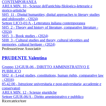
CONTEMPORANEA
AREA MIN. 10 - Scienze dell'antichita,filologico-letterarie e
storico-artistiche
SH5_11 - Digital humanities; digital approaches to literary studies
and philosophy - (2024)
Settore LICO-01/A - Letteratura italiana contemporanea
SH5_2 - Theory and history of literature, comparative literature -
(2024)
SH5_3 - Book studies - (2024)
SH8_3 - Cultural studies and theory, cultural identities and
memories, cultural heritage - (2024)
Professori/esse Associati/e
PRUDENTE Valentina
Gruppo 12/GIUR-06 - DIRITTO AMMINISTRATIVO E
PUBBLICO
SH2_4 - Legal studies, constitutions, human rights, comparative law
- (2016)
85.42.00 - Istruzione universitaria e post-universitaria; accademie e
conservatori
AREA MIN. 12 - Scienze giuridiche
Settore GIUR-06/A - Diritto amministrativo e pubblico
Ricercatrice/tore