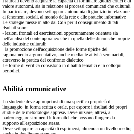
I laureati devono acquisire la capacità di formulare giudizi critici e di
valore autonomi, sia in relazione ai processi comunicati che culturali.
In particolare, devono sviluppare autonomia di giudizio in relazione
ai fenomeni sociali, al mondo della rete e alle pratiche informative
Le strategie messe in atto dal CdS per il conseguimento di tali
risultati sono:
- lezioni frontali ed esercitazioni opportunamente orientate sia
nell'analisi del contemporaneo che in quella delle dinamiche proprie
delle industrie culturali;
- la promozione dell'acquisizione delle forme tipiche del
ragionamento argomentativo, anche mediante attività seminariali,
attraverso la pratica del confronto dialettico.
Le forme di verifica consistono in dibattiti tematici e in colloqui
periodici.
Abilità comunicative
Lo studente deve appropriarsi di una specifica proprietà di
linguaggio, in forma scritta e orale, per esporre i risultati dei propri
studi e delle metodologie apprese. Deve iniziare, altresì, a
padroneggiare strumenti informatici che possano fungere da
supporto all'esposizione stessa.
Deve sviluppare la capacità di esprimersi, almeno a un livello medio,
anche in due lingue straniere.