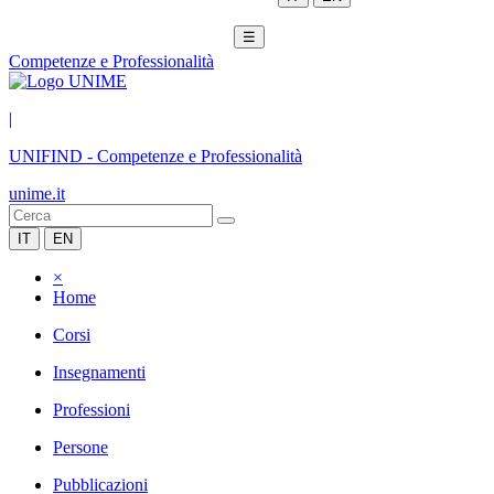
☰
Competenze e Professionalità
|
UNIFIND
-
Competenze e Professionalità
unime.it
IT
EN
×
Home
Corsi
Insegnamenti
Professioni
Persone
Pubblicazioni