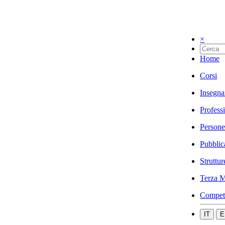
×
Home
Corsi
Insegna
Profess
Persone
Pubblic
Struttur
Terza M
Compet
IT
E