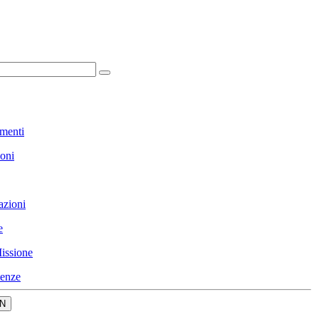
menti
ioni
azioni
e
issione
enze
N