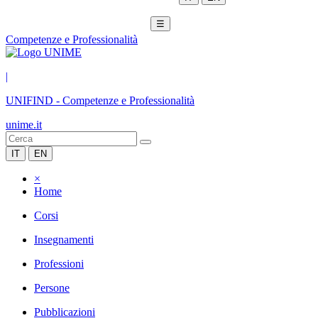
☰
Competenze e Professionalità
|
UNIFIND
-
Competenze e Professionalità
unime.it
IT
EN
×
Home
Corsi
Insegnamenti
Professioni
Persone
Pubblicazioni