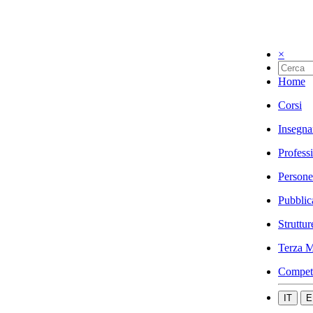
×
Home
Corsi
Insegna
Profess
Persone
Pubblic
Struttur
Terza M
Compet
IT
E