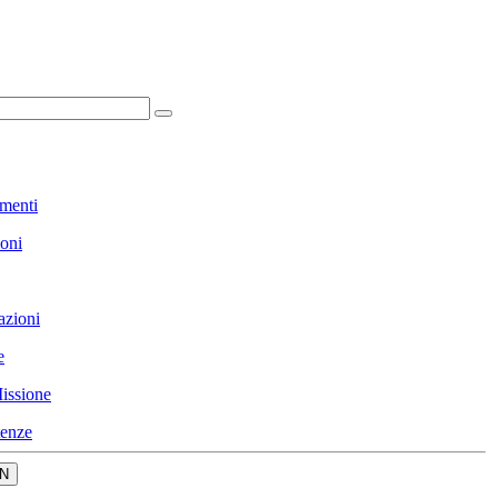
menti
ioni
azioni
e
issione
enze
N