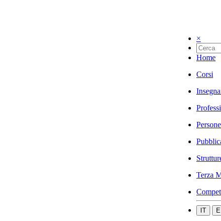
×
Home
Corsi
Insegna
Profess
Persone
Pubblic
Struttur
Terza M
Compet
IT
E