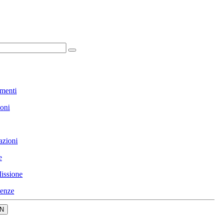
menti
ioni
azioni
e
issione
enze
N