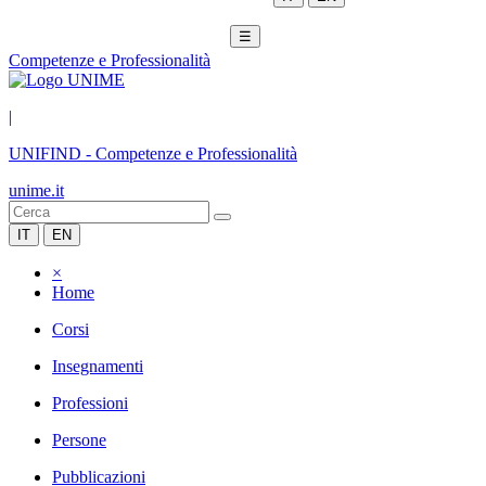
☰
Competenze e Professionalità
|
UNIFIND
-
Competenze e Professionalità
unime.it
IT
EN
×
Home
Corsi
Insegnamenti
Professioni
Persone
Pubblicazioni