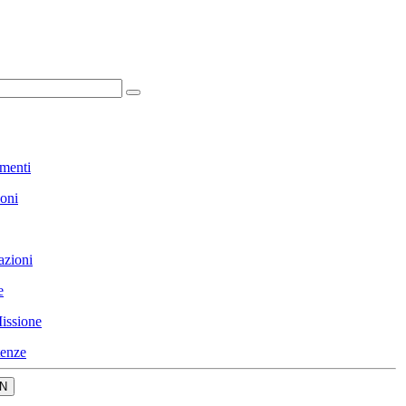
menti
ioni
azioni
e
issione
enze
N