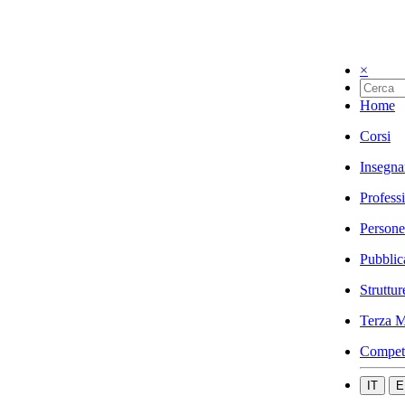
×
Home
Corsi
Insegna
Profess
Persone
Pubblic
Struttur
Terza M
Compet
IT
E