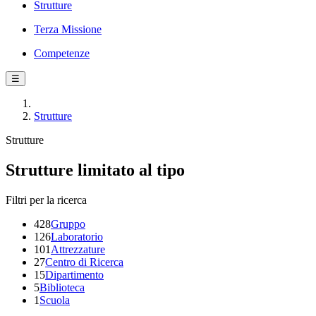
Strutture
Terza Missione
Competenze
☰
Strutture
Strutture
Strutture limitato al tipo
Filtri per la ricerca
428
Gruppo
126
Laboratorio
101
Attrezzature
27
Centro di Ricerca
15
Dipartimento
5
Biblioteca
1
Scuola