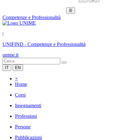
☰
Competenze e Professionalità
|
UNIFIND
-
Competenze e Professionalità
unime.it
IT
EN
×
Home
Corsi
Insegnamenti
Professioni
Persone
Pubblicazioni