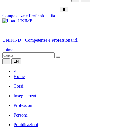
☰
Competenze e Professionalità
|
UNIFIND
-
Competenze e Professionalità
unime.it
IT
EN
×
Home
Corsi
Insegnamenti
Professioni
Persone
Pubblicazioni