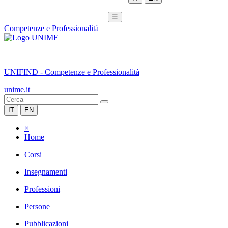
☰
Competenze e Professionalità
|
UNIFIND
-
Competenze e Professionalità
unime.it
IT
EN
×
Home
Corsi
Insegnamenti
Professioni
Persone
Pubblicazioni