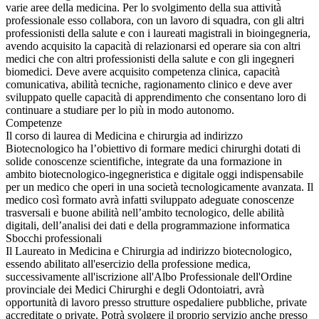
varie aree della medicina. Per lo svolgimento della sua attività
professionale esso collabora, con un lavoro di squadra, con gli altri
professionisti della salute e con i laureati magistrali in bioingegneria,
avendo acquisito la capacità di relazionarsi ed operare sia con altri
medici che con altri professionisti della salute e con gli ingegneri
biomedici. Deve avere acquisito competenza clinica, capacità
comunicativa, abilità tecniche, ragionamento clinico e deve aver
sviluppato quelle capacità di apprendimento che consentano loro di
continuare a studiare per lo più in modo autonomo.
Competenze
Il corso di laurea di Medicina e chirurgia ad indirizzo
Biotecnologico ha l’obiettivo di formare medici chirurghi dotati di
solide conoscenze scientifiche, integrate da una formazione in
ambito biotecnologico-ingegneristica e digitale oggi indispensabile
per un medico che operi in una società tecnologicamente avanzata. Il
medico così formato avrà infatti sviluppato adeguate conoscenze
trasversali e buone abilità nell’ambito tecnologico, delle abilità
digitali, dell’analisi dei dati e della programmazione informatica
Sbocchi professionali
Il Laureato in Medicina e Chirurgia ad indirizzo biotecnologico,
essendo abilitato all'esercizio della professione medica,
successivamente all'iscrizione all'Albo Professionale dell'Ordine
provinciale dei Medici Chirurghi e degli Odontoiatri, avrà
opportunità di lavoro presso strutture ospedaliere pubbliche, private
accreditate o private. Potrà svolgere il proprio servizio anche presso