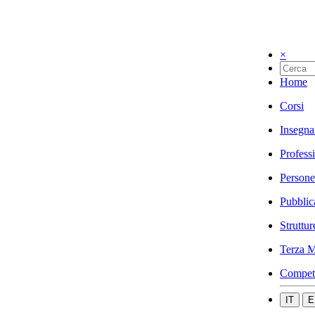
×
Home
Corsi
Insegna
Profess
Persone
Pubblic
Struttur
Terza M
Compet
IT
E