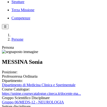
Strutture
Terza Missione
Competenze
☰
Persone
Persona
MESSINA Sonia
Posizione:
Professoressa Ordinaria
Dipartimento:
Dipartimento di Medicina Clinica e Sperimentale
Course Catalogue:
https://unime.coursecatalogue.cineca.it/docente-ma...
Gruppo Scientifico Disciplinare
Gruppo 06/MEDS-12 - NEUROLOGIA
Settore disciplinare