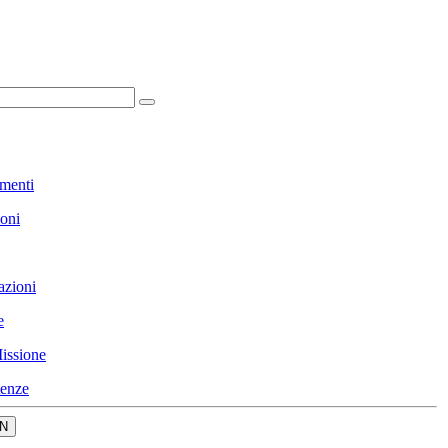
menti
ioni
azioni
e
issione
enze
N