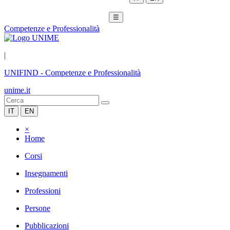
☰
Competenze e Professionalità
|
UNIFIND
-
Competenze e Professionalità
unime.it
IT
EN
×
Home
Corsi
Insegnamenti
Professioni
Persone
Pubblicazioni