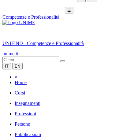
☰
Competenze e Professionalità
|
UNIFIND
-
Competenze e Professionalità
unime.it
IT
EN
×
Home
Corsi
Insegnamenti
Professioni
Persone
Pubblicazioni