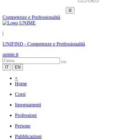
☰
Competenze e Professionalità
|
UNIFIND
-
Competenze e Professionalità
unime.it
IT
EN
×
Home
Corsi
Insegnamenti
Professioni
Persone
Pubblicazioni