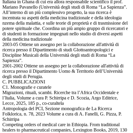
Italiana in Ghana di cui era allora responsabile scientifico il prof.
Mariano Pavanello (Università degli studi di Roma “La Sapienza”.
All’interno di un più complessivo progetto, la sua ricerca è
incentrata su aspetti della medicina tradizionale e della ideologia
nzema della malattia, e sulle teorie di proprietà e di trasmissione del
potere spirituale che. Coordina un più ampio gruppo di ricercatori e
di studenti in formazione impegnati nello studio di diversi aspetti
della medicina tradizionale
2003-05 Ottiene un assegno per la collaborazione all'attività di
ricerca presso il Dipartimento di studi Glottoantropologici e
Discipline Musicali della Università degli studi di Roma “La
Sapienza”.
2001-2002 Ottiene un assegno per la collaborazione all'attività di
ricerca presso il Dipartimento Uomo & Territorio dell’Università
degli studi di Perugia.
C. PUBBLICAZIONI
C1. Monografie e curatele
Migrazioni, rituali, scambi. Ricerche tra l’Africa Occidentale e
l’Italia, Volume a cura P. Schirripa e D. Scozia, Argo Editrice,
Lecce, 2025, 185 p., co-curaltela
Antropologia del PCI, Sezione monografica de La Ricerca
Folklorica, n. 78, 2023 Volume a cura di A. Fanelli, G. Pizza, P.
Schirripa
Competing orders of medical care in Ethiopia. From traditional
healers to pharmaceutical companies, Lexington Books, 2019, 130