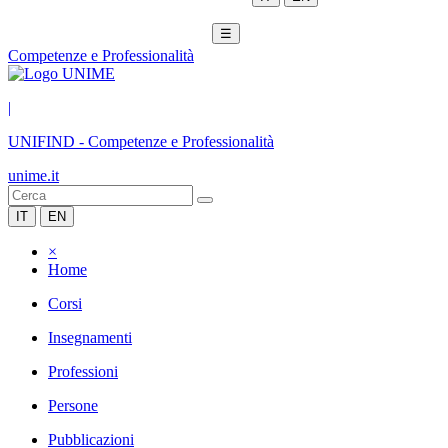
☰
Competenze e Professionalità
|
UNIFIND
-
Competenze e Professionalità
unime.it
IT
EN
×
Home
Corsi
Insegnamenti
Professioni
Persone
Pubblicazioni