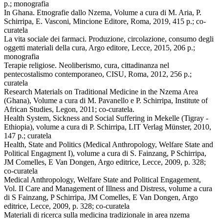
p.; monografia
In Ghana. Etnografie dallo Nzema, Volume a cura di M. Aria, P.
Schirripa, E. Vasconi, Mincione Editore, Roma, 2019, 415 p.; co-
curatela
La vita sociale dei farmaci. Produzione, circolazione, consumo degli
oggetti materiali della cura, Argo editore, Lecce, 2015, 206 p.;
monografia
Terapie religiose. Neoliberismo, cura, cittadinanza nel
pentecostalismo contemporaneo, CISU, Roma, 2012, 256 p.;
curatela
Research Materials on Traditional Medicine in the Nzema Area
(Ghana), Volume a cura di M. Pavanello e P. Schirripa, Institute of
African Studies, Legon, 2011; co-curatela.
Health System, Sickness and Social Suffering in Mekelle (Tigray -
Ethiopia), volume a cura di P. Schirripa, LIT Verlag Münster, 2010,
147 p.; curatela
Health, State and Politics (Medical Anthropology, Welfare State and
Political Engagment I), volume a cura di S. Fainzang, P Schirripa,
JM Comelles, E Van Dongen, Argo editrice, Lecce, 2009, p. 328;
co-curatela
Medical Anthropology, Welfare State and Political Engagement,
Vol. II Care and Management of Illness and Distress, volume a cura
di S Fainzang, P Schirripa, JM Comelles, E Van Dongen, Argo
editrice, Lecce, 2009, p. 328; co-curatela
Materiali di ricerca sulla medicina tradizionale in area nzema