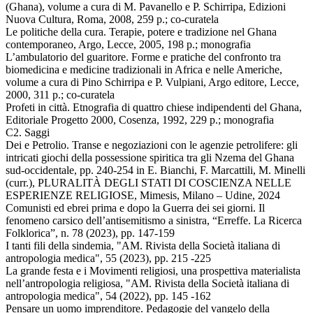
(Ghana), volume a cura di M. Pavanello e P. Schirripa, Edizioni
Nuova Cultura, Roma, 2008, 259 p.; co-curatela
Le politiche della cura. Terapie, potere e tradizione nel Ghana
contemporaneo, Argo, Lecce, 2005, 198 p.; monografia
L’ambulatorio del guaritore. Forme e pratiche del confronto tra
biomedicina e medicine tradizionali in Africa e nelle Americhe,
volume a cura di Pino Schirripa e P. Vulpiani, Argo editore, Lecce,
2000, 311 p.; co-curatela
Profeti in città. Etnografia di quattro chiese indipendenti del Ghana,
Editoriale Progetto 2000, Cosenza, 1992, 229 p.; monografia
C2. Saggi
Dei e Petrolio. Transe e negoziazioni con le agenzie petrolifere: gli
intricati giochi della possessione spiritica tra gli Nzema del Ghana
sud-occidentale, pp. 240-254 in E. Bianchi, F. Marcattili, M. Minelli
(curr.), PLURALITÀ DEGLI STATI DI COSCIENZA NELLE
ESPERIENZE RELIGIOSE, Mimesis, Milano – Udine, 2024
Comunisti ed ebrei prima e dopo la Guerra dei sei giorni. Il
fenomeno carsico dell’antisemitismo a sinistra, “Erreffe. La Ricerca
Folklorica”, n. 78 (2023), pp. 147-159
I tanti fili della sindemia, "AM. Rivista della Società italiana di
antropologia medica", 55 (2023), pp. 215 -225
La grande festa e i Movimenti religiosi, una prospettiva materialista
nell’antropologia religiosa, "AM. Rivista della Società italiana di
antropologia medica", 54 (2022), pp. 145 -162
Pensare un uomo imprenditore. Pedagogie del vangelo della