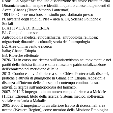
Roma “La Sapienza” con una dissertazione del titolo: Profeti in città.
Dinamiche sociali, terapie e identità in quattro chiese indipendenti di
Accra (Ghana) (Tutor: Vittorio Lanternari)
1994-96 Ottiene una borsa di studio post-dottorato presso
l'Università degli studi di Pisa – area n. 14, Scienze Politiche e
Sociali
B. ATTIVITÀ DI RICERCA
B1. Campi di interesse
Antropologia medica; etnopsichiatria, antropologia religiosa;
migrazioni; dinamiche culturali; storia dell’antropologia
B2. Aree di intervento e ricerca
Italia; Ghana; Etiopia
B3. Ricerche effettuate
2020- Ha in corso una ricerca sull’antisemitismo nei movimenti e nei
partiti della sinistra italiana e sulla rinascita e patrimonializzazione
dell’ebraismo nel meridione d’Italia
2013- Conduce attività di ricerca sulle Chiese Pentecostali: discorsi,
pratiche e attività di guarigione in Ghana e in Etiopia. Adozioni a
distanza all’interno delle chiese; nel contempo continua la sua
attività di ricerca sull’antropologia del farmaco.
2007- 2012 È impegnato in un nuovo campo di ricerca a Mek’ele
(Tigray, Etiopia); titolo della ricerca: Sistema medico, sofferenza
sociale e malattia a Makallè
2005-2006 È impegnato in un ulteriore lavoro di ricerca nell’area
nzema (Western Region), come membro della Missione Etnologica