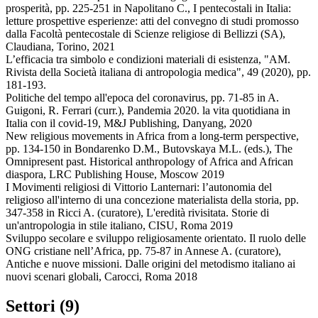
prosperità, pp. 225-251 in Napolitano C., I pentecostali in Italia:
letture prospettive esperienze: atti del convegno di studi promosso
dalla Facoltà pentecostale di Scienze religiose di Bellizzi (SA),
Claudiana, Torino, 2021
L’efficacia tra simbolo e condizioni materiali di esistenza, "AM.
Rivista della Società italiana di antropologia medica", 49 (2020), pp.
181-193.
Politiche del tempo all'epoca del coronavirus, pp. 71-85 in A.
Guigoni, R. Ferrari (curr.), Pandemia 2020. la vita quotidiana in
Italia con il covid-19, M&J Publishing, Danyang, 2020
New religious movements in Africa from a long-term perspective,
pp. 134-150 in Bondarenko D.M., Butovskaya M.L. (eds.), The
Omnipresent past. Historical anthropology of Africa and African
diaspora, LRC Publishing House, Moscow 2019
I Movimenti religiosi di Vittorio Lanternari: l’autonomia del
religioso all'interno di una concezione materialista della storia, pp.
347-358 in Ricci A. (curatore), L'eredità rivisitata. Storie di
un'antropologia in stile italiano, CISU, Roma 2019
Sviluppo secolare e sviluppo religiosamente orientato. Il ruolo delle
ONG cristiane nell’Africa, pp. 75-87 in Annese A. (curatore),
Antiche e nuove missioni. Dalle origini del metodismo italiano ai
nuovi scenari globali, Carocci, Roma 2018
Settori (9)