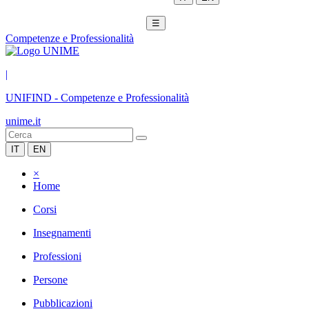
☰
Competenze e Professionalità
|
UNIFIND
-
Competenze e Professionalità
unime.it
IT
EN
×
Home
Corsi
Insegnamenti
Professioni
Persone
Pubblicazioni