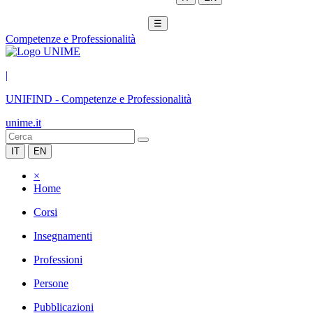
☰
Competenze e Professionalità
|
UNIFIND
-
Competenze e Professionalità
unime.it
IT
EN
×
Home
Corsi
Insegnamenti
Professioni
Persone
Pubblicazioni