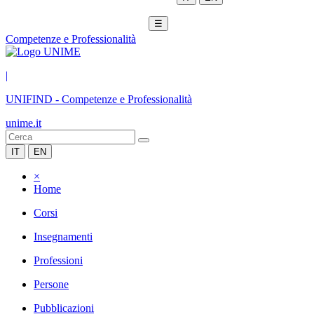
☰
Competenze e Professionalità
|
UNIFIND
-
Competenze e Professionalità
unime.it
IT
EN
×
Home
Corsi
Insegnamenti
Professioni
Persone
Pubblicazioni