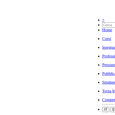
×
Home
Corsi
Insegna
Profess
Persone
Pubblic
Struttur
Terza M
Compet
IT
E