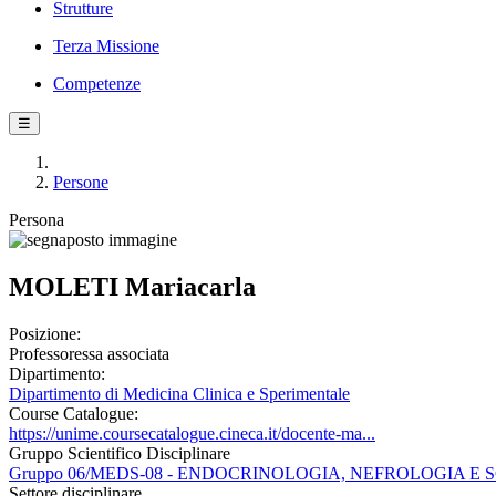
Strutture
Terza Missione
Competenze
☰
Persone
Persona
MOLETI Mariacarla
Posizione:
Professoressa associata
Dipartimento:
Dipartimento di Medicina Clinica e Sperimentale
Course Catalogue:
https://unime.coursecatalogue.cineca.it/docente-ma...
Gruppo Scientifico Disciplinare
Gruppo 06/MEDS-08 - ENDOCRINOLOGIA, NEFROLOGIA E
Settore disciplinare