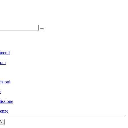
menti
ioni
azioni
e
issione
enze
N