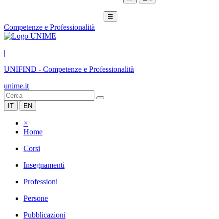
☰
Competenze e Professionalità
|
UNIFIND
-
Competenze e Professionalità
unime.it
IT
EN
×
Home
Corsi
Insegnamenti
Professioni
Persone
Pubblicazioni