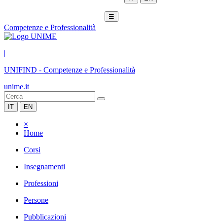
☰
Competenze e Professionalità
|
UNIFIND
-
Competenze e Professionalità
unime.it
IT
EN
×
Home
Corsi
Insegnamenti
Professioni
Persone
Pubblicazioni