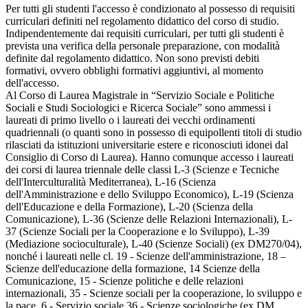
Per tutti gli studenti l'accesso è condizionato al possesso di requisiti
curriculari definiti nel regolamento didattico del corso di studio.
Indipendentemente dai requisiti curriculari, per tutti gli studenti è
prevista una verifica della personale preparazione, con modalità
definite dal regolamento didattico. Non sono previsti debiti
formativi, ovvero obblighi formativi aggiuntivi, al momento
dell'accesso.
Al Corso di Laurea Magistrale in “Servizio Sociale e Politiche
Sociali e Studi Sociologici e Ricerca Sociale” sono ammessi i
laureati di primo livello o i laureati dei vecchi ordinamenti
quadriennali (o quanti sono in possesso di equipollenti titoli di studio
rilasciati da istituzioni universitarie estere e riconosciuti idonei dal
Consiglio di Corso di Laurea). Hanno comunque accesso i laureati
dei corsi di laurea triennale delle classi L-3 (Scienze e Tecniche
dell'Interculturalità Mediterranea), L-16 (Scienza
dell'Amministrazione e dello Sviluppo Economico), L-19 (Scienza
dell'Educazione e della Formazione), L-20 (Scienza della
Comunicazione), L-36 (Scienze delle Relazioni Internazionali), L-
37 (Scienze Sociali per la Cooperazione e lo Sviluppo), L-39
(Mediazione socioculturale), L-40 (Scienze Sociali) (ex DM270/04),
nonché i laureati nelle cl. 19 - Scienze dell'amministrazione, 18 –
Scienze dell'educazione della formazione, 14 Scienze della
Comunicazione, 15 - Scienze politiche e delle relazioni
internazionali, 35 - Scienze sociali per la cooperazione, lo sviluppo e
la pace, 6 - Servizio sociale,36 - Scienze sociologiche (ex DM