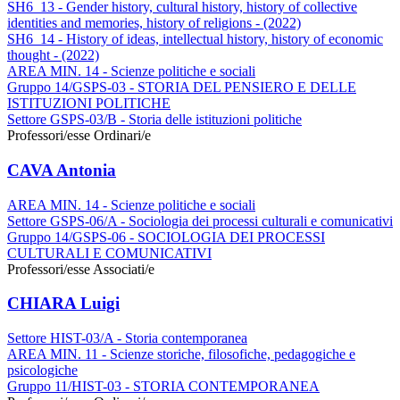
SH6_13 - Gender history, cultural history, history of collective
identities and memories, history of religions - (2022)
SH6_14 - History of ideas, intellectual history, history of economic
thought - (2022)
AREA MIN. 14 - Scienze politiche e sociali
Gruppo 14/GSPS-03 - STORIA DEL PENSIERO E DELLE
ISTITUZIONI POLITICHE
Settore GSPS-03/B - Storia delle istituzioni politiche
Professori/esse Ordinari/e
CAVA Antonia
AREA MIN. 14 - Scienze politiche e sociali
Settore GSPS-06/A - Sociologia dei processi culturali e comunicativi
Gruppo 14/GSPS-06 - SOCIOLOGIA DEI PROCESSI
CULTURALI E COMUNICATIVI
Professori/esse Associati/e
CHIARA Luigi
Settore HIST-03/A - Storia contemporanea
AREA MIN. 11 - Scienze storiche, filosofiche, pedagogiche e
psicologiche
Gruppo 11/HIST-03 - STORIA CONTEMPORANEA