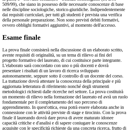
509/99), che siano in possesso delle necessarie conoscenze di base
nelle discipline sociologiche, storico-giuridiche. Indipendentemente
dai requisiti curriculari, per tutti gli studenti è prevista una verifica
della personale preparazione. Non sono previsti debiti formativi,
ovvero obblighi formativi aggiuntivi, al momento dell'accesso.
Esame finale
La prova finale consisterà nella discussione di un elaborato scritto,
avente requisiti di originalità, su un tema di rilievo ai fini del
progetto formativo del laureato, di cui costituisce parte integrante.
L'elaborato sarà concordato con uno o più docenti e dovrà
presentare i risultati di un lavoro di ricerca sviluppato
autonomamente, seppure sotto il controllo di un docente del corso.
La trattazione dovrà attestare la conoscenza della principale e più
aggiornata letteratura di riferimento nonché degli strumenti
metodologici richiesti dalle ricerche nel settore. La prova costituirà
un momento di rilievo nella formazione del laureato ed avrà un ruolo
fondamentale per il completamento del suo percorso di
apprendimento. In quest'ottica, essa potrà essere elaborata anche in
connessione con le attività previste di stage e tirocinio. Con la prova
finale il laureando dovrà dare prova di avere maturato idonee
capacità critiche e d'analisi e di sapere coniugare le conoscenze
acquisite con le specificità richieste da una concreta ricerca, frutto di