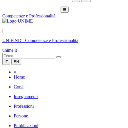
☰
Competenze e Professionalità
|
UNIFIND
-
Competenze e Professionalità
unime.it
IT
EN
×
Home
Corsi
Insegnamenti
Professioni
Persone
Pubblicazioni