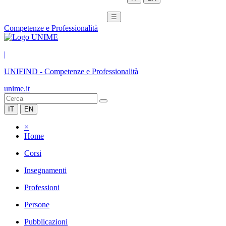
☰
Competenze e Professionalità
|
UNIFIND
-
Competenze e Professionalità
unime.it
IT
EN
×
Home
Corsi
Insegnamenti
Professioni
Persone
Pubblicazioni