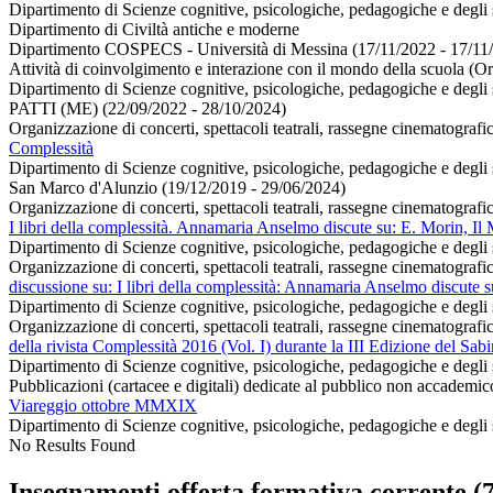
Dipartimento di Scienze cognitive, psicologiche, pedagogiche e degli s
Dipartimento di Civiltà antiche e moderne
Dipartimento COSPECS - Università di Messina (17/11/2022 - 17/11
Attività di coinvolgimento e interazione con il mondo della scuola (O
Dipartimento di Scienze cognitive, psicologiche, pedagogiche e degli s
PATTI (ME) (22/09/2022 - 28/10/2024)
Organizzazione di concerti, spettacoli teatrali, rassegne cinematografic
Complessità
Dipartimento di Scienze cognitive, psicologiche, pedagogiche e degli s
San Marco d'Alunzio (19/12/2019 - 29/06/2024)
Organizzazione di concerti, spettacoli teatrali, rassegne cinematografic
I libri della complessità. Annamaria Anselmo discute su: E. Morin, Il
Dipartimento di Scienze cognitive, psicologiche, pedagogiche e degli s
Organizzazione di concerti, spettacoli teatrali, rassegne cinematografic
discussione su: I libri della complessità: Annamaria Anselmo discute s
Dipartimento di Scienze cognitive, psicologiche, pedagogiche e degli s
Organizzazione di concerti, spettacoli teatrali, rassegne cinematografic
della rivista Complessità 2016 (Vol. I) durante la III Edizione del Sabi
Dipartimento di Scienze cognitive, psicologiche, pedagogiche e degli s
Pubblicazioni (cartacee e digitali) dedicate al pubblico non accademi
Viareggio ottobre MMXIX
Dipartimento di Scienze cognitive, psicologiche, pedagogiche e degli s
No Results Found
Insegnamenti offerta formativa corrente (7