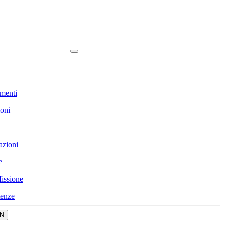
menti
ioni
azioni
e
issione
enze
N