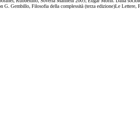
emporanei, Rubbettino, Soveria Mannelli 2005; Edgar Morin. Dalla socio
n G. Gembillo, Filosofia della complessità (terza edizione)Le Lettere,