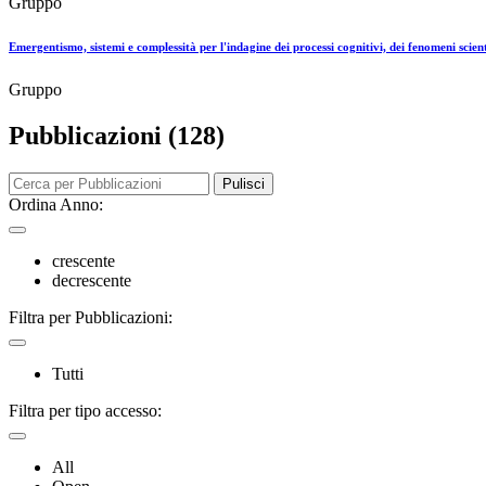
Gruppo
Emergentismo, sistemi e complessità per l'indagine dei processi cognitivi, dei fenomeni scienti
Gruppo
Pubblicazioni (128)
Pulisci
Ordina Anno:
crescente
decrescente
Filtra per Pubblicazioni:
Tutti
Filtra per tipo accesso:
All