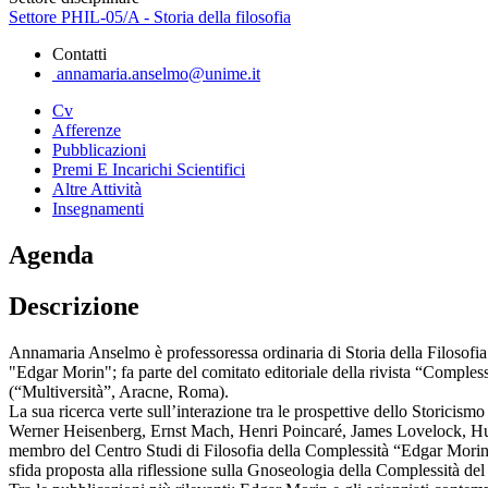
Settore PHIL-05/A - Storia della filosofia
Contatti
annamaria.anselmo@unime.it
Cv
Afferenze
Pubblicazioni
Premi E Incarichi Scientifici
Altre Attività
Insegnamenti
Agenda
Descrizione
Annamaria Anselmo è professoressa ordinaria di Storia della Filosofia 
"Edgar Morin"; fa parte del comitato editoriale della rivista “Compless
(“Multiversità”, Aracne, Roma).
La sua ricerca verte sull’interazione tra le prospettive dello Storicis
Werner Heisenberg, Ernst Mach, Henri Poincaré, James Lovelock, Humbe
membro del Centro Studi di Filosofia della Complessità “Edgar Morin
sfida proposta alla riflessione sulla Gnoseologia della Complessità del 