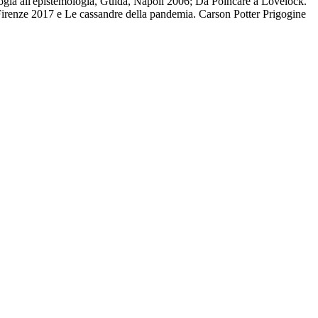
logia all'epistemologia, Guida, Napoli 2006; Da Poincaré a Lovelock.
 Firenze 2017 e Le cassandre della pandemia. Carson Potter Prigogine