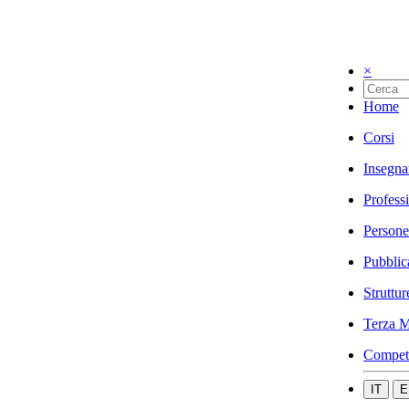
×
Home
Corsi
Insegna
Profess
Persone
Pubblic
Struttur
Terza M
Compet
IT
E