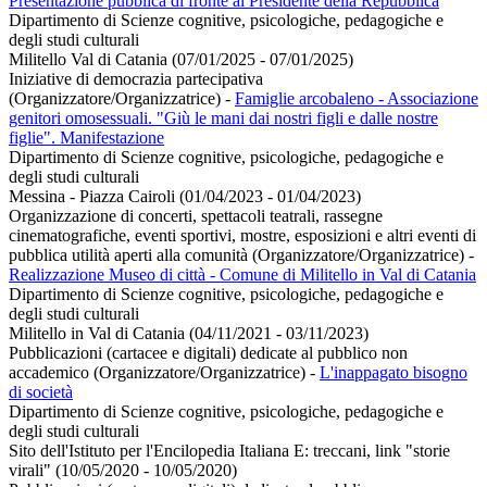
Presentazione pubblica di fronte al Presidente della Repubblica
Dipartimento di Scienze cognitive, psicologiche, pedagogiche e
degli studi culturali
Militello Val di Catania (07/01/2025 - 07/01/2025)
Iniziative di democrazia partecipativa
(Organizzatore/Organizzatrice)
-
Famiglie arcobaleno - Associazione
genitori omosessuali. "Giù le mani dai nostri figli e dalle nostre
figlie". Manifestazione
Dipartimento di Scienze cognitive, psicologiche, pedagogiche e
degli studi culturali
Messina - Piazza Cairoli (01/04/2023 - 01/04/2023)
Organizzazione di concerti, spettacoli teatrali, rassegne
cinematografiche, eventi sportivi, mostre, esposizioni e altri eventi di
pubblica utilità aperti alla comunità (Organizzatore/Organizzatrice)
-
Realizzazione Museo di città - Comune di Militello in Val di Catania
Dipartimento di Scienze cognitive, psicologiche, pedagogiche e
degli studi culturali
Militello in Val di Catania (04/11/2021 - 03/11/2023)
Pubblicazioni (cartacee e digitali) dedicate al pubblico non
accademico (Organizzatore/Organizzatrice)
-
L'inappagato bisogno
di società
Dipartimento di Scienze cognitive, psicologiche, pedagogiche e
degli studi culturali
Sito dell'Istituto per l'Encilopedia Italiana E: treccani, link "storie
virali" (10/05/2020 - 10/05/2020)