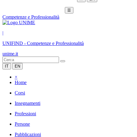
☰
Competenze e Professionalità
|
UNIFIND
-
Competenze e Professionalità
unime.it
IT
EN
×
Home
Corsi
Insegnamenti
Professioni
Persone
Pubblicazioni