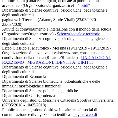
Pubblicazioni (cartacee e digitali) dedicate al pubblico non
accademico (Organizzatore/Organizzatrice)
-
"Ibridi"
Dipartimento di Scienze cognitive, psicologiche, pedagogiche e
degli studi culturali
pagina web Treccani (Atlante, Storie Virali) (23/03/2020 -
23/03/2020)
Attività di coinvolgimento e interazione con il mondo della scuola
(Organizzatore/Organizzatrice)
-
Scienza sociale e territorio
Dipartimento di Scienze cognitive, psicologiche, pedagogiche e
degli studi culturali
Liceo Classico F. Maurolico - Messina (19/11/2019 - 19/11/2019)
Organizzazione di iniziative di valorizzazione, consultazione e
condivisione della ricerca (Relatore/Relatrice)
-
UN CALCIO AL
RAZZISMO - MIGRAZIONI, IDENTITÀ, DIRITTI
Dipartimento di Scienze cognitive, psicologiche, pedagogiche e
degli studi culturali
Dipartimento di Economia
Dipartimento di Scienze biomediche, odontoiatriche e delle
immagini morfologiche e funzionali
Dipartimento di Scienze politiche e giuridiche
Dipartimento di Giurisprudenza
Università degli studi di Messina e Cittadella Sportiva Universitaria
(07/05/2018 - 10/05/2018)
Pubblicazione e gestione di siti web e altri canali social di
comunicazione e divulgazione scientifica
-
pagina web di