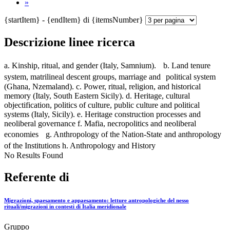
»
{startItem} - {endItem} di {itemsNumber}
Descrizione linee ricerca
a. Kinship, ritual, and gender (Italy, Samnium). b. Land tenure
system, matrilineal descent groups, marriage and political system
(Ghana, Nzemaland). c. Power, ritual, religion, and historical
memory (Italy, South Eastern Sicily). d. Heritage, cultural
objectification, politics of culture, public culture and political
systems (Italy, Sicily). e. Heritage construction processes and
neoliberal governance f. Mafia, necropolitics and neoliberal
economies g. Anthropology of the Nation-State and anthropology
of the Institutions h. Anthropology and History
No Results Found
Referente di
Migrazioni, spaesamento e appaesamento: letture antropologiche del nesso
rituali/migrazioni in contesti di Italia meridionale
Gruppo