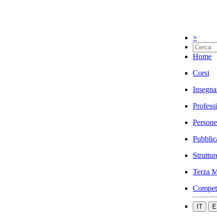
×
Home
Corsi
Insegna
Profess
Persone
Pubblic
Struttur
Terza M
Compet
IT
E