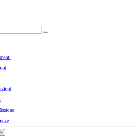
menti
ioni
azioni
e
issione
enze
N