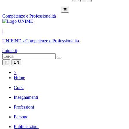
☰
Competenze e Professionalità
|
UNIFIND
-
Competenze e Professionalità
unime.it
IT
EN
×
Home
Corsi
Insegnamenti
Professioni
Persone
Pubblicazioni