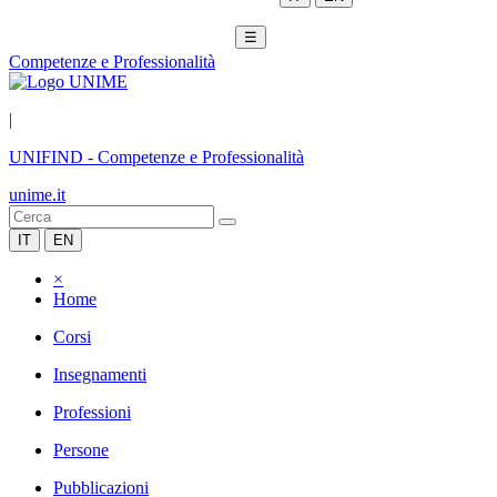
☰
Competenze e Professionalità
|
UNIFIND
-
Competenze e Professionalità
unime.it
IT
EN
×
Home
Corsi
Insegnamenti
Professioni
Persone
Pubblicazioni