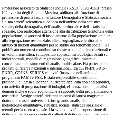
Professore associato di Statistica sociale (S.S.D. STAT-03/B) presso
l’Università degli Studi di Messina, abilitato alla funzione di
professore di prima fascia nel settore Demografia e Statistica sociale.
La sua attività scientifica si colloca nell’ambito della statistica
sociale, della demografia, dell’analisi territoriale e della statistica
spaziale, con particolare attenzione alla distribuzione territoriale della
popolazione, ai processi di insediamento della popolazione straniera,
alla segregazione residenziale, alle disuguaglianze territoriali e
all’uso di metodi quantitativi per lo studio dei fenomeni sociali. Ha
pubblicato numerosi contributi su riviste nazionali e internazionali e
in volumi scientifici, sviluppando approcci metodologici basati su
indici spaziali, modelli di regressione geografica, misure di
concentrazione e strumenti di analisi multiscalare. Ha partecipato a
progetti di ricerca nazionali e internazionali, tra cui PRIN, PRIN-
PNRR, GRINS, SERICS e attività finanziate nell’ambito di
programmi FAMI e FSE. È stato responsabile scientifico di
protocolli di intesa e incarichi di ricerca applicata con enti pubblici,
con attività di progettazione di indagini, elaborazione dati, analisi
demografiche e socio-economiche a supporto della programmazione
territoriale. Svolge attività didattica in corsi di laurea magistrale,
dottorati e master universitari, insegnando analisi dei dati,
metodologie quantitative, statistica sociale, statistica spaziale e
metodi per la ricerca sociale. Ha svolto attività di supervisione di
dottorandi ed è componente di collegi di dottorato, commissioni e