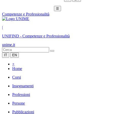
☰
Competenze e Professionalità
|
UNIFIND
-
Competenze e Professionalità
unime.it
IT
EN
×
Home
Corsi
Insegnamenti
Professioni
Persone
Pubblicazioni