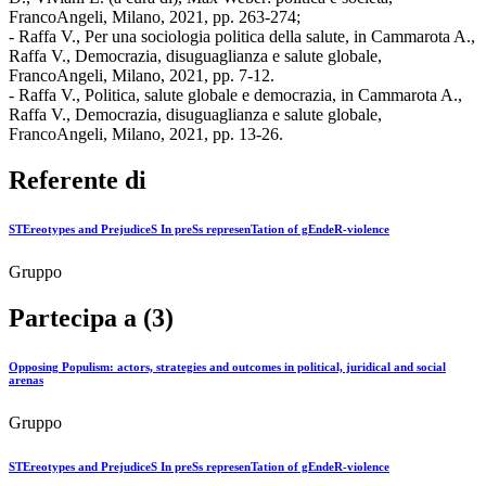
FrancoAngeli, Milano, 2021, pp. 263-274;
- Raffa V., Per una sociologia politica della salute, in Cammarota A.,
Raffa V., Democrazia, disuguaglianza e salute globale,
FrancoAngeli, Milano, 2021, pp. 7-12.
- Raffa V., Politica, salute globale e democrazia, in Cammarota A.,
Raffa V., Democrazia, disuguaglianza e salute globale,
FrancoAngeli, Milano, 2021, pp. 13-26.
Referente di
STEreotypes and PrejudiceS In preSs represenTation of gEndeR-violence
Gruppo
Partecipa a (3)
Opposing Populism: actors, strategies and outcomes in political, juridical and social
arenas
Gruppo
STEreotypes and PrejudiceS In preSs represenTation of gEndeR-violence