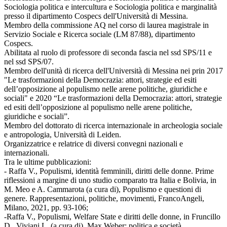
Sociologia politica e intercultura e Sociologia politica e marginalità
presso il dipartimento Cospecs dell'Università di Messina.
Membro della commissione AQ nel corso di laurea magistrale in
Servizio Sociale e Ricerca sociale (LM 87/88), dipartimento
Cospecs.
Abilitata al ruolo di professore di seconda fascia nel ssd SPS/11 e
nel ssd SPS/07.
Membro dell'unità di ricerca dell'Università di Messina nei prin 2017
"Le trasformazioni della Democrazia: attori, strategie ed esiti
dell’opposizione al populismo nelle arene politiche, giuridiche e
sociali" e 2020 “Le trasformazioni della Democrazia: attori, strategie
ed esiti dell’opposizione al populismo nelle arene politiche,
giuridiche e sociali”.
Membro del dottorato di ricerca internazionale in archeologia sociale
e antropologia, Università di Leiden.
Organizzatrice e relatrice di diversi convegni nazionali e
internazionali.
Tra le ultime pubblicazioni:
- Raffa V., Populismi, identità femminili, diritti delle donne. Prime
riflessioni a margine di uno studio comparato tra Italia e Bolivia, in
M. Meo e A. Cammarota (a cura di), Populismo e questioni di
genere. Rappresentazioni, politiche, movimenti, FrancoAngeli,
Milano, 2021, pp. 93-106;
-Raffa V., Populismi, Welfare State e diritti delle donne, in Fruncillo
D., Viviani L. (a cura di), Max Weber: politica e società,